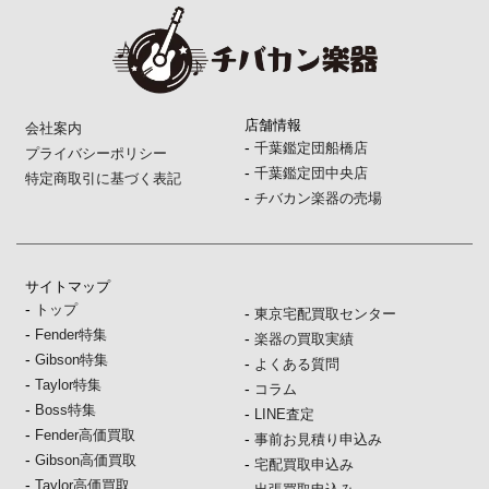
店舗情報
会社案内
-
千葉鑑定団船橋店
プライバシーポリシー
-
千葉鑑定団中央店
特定商取引に基づく表記
-
チバカン楽器の売場
サイトマップ
-
トップ
-
東京宅配買取センター
-
Fender特集
-
楽器の買取実績
-
Gibson特集
-
よくある質問
-
Taylor特集
-
コラム
-
Boss特集
-
LINE査定
-
Fender高価買取
-
事前お見積り申込み
-
Gibson高価買取
-
宅配買取申込み
-
Taylor高価買取
-