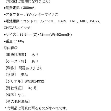
（電池はご使用になれません）
●消費電流：300mA
●アダプター：9Vセンターマイナス
●電池駆動：コントロール：VOL、GAIN、TRE、MID、BASS、
CH/CABスイッチ
●サイズ：93.5mm(D)×42mm(W)×52mm(H)
●重量：160g
◎内容◎
【取扱説明書】 あり
【ケース・箱】 あり
【動作】 問題ありません
【状態】 美品
【シリアル】S/N1814932
【弊社保証】 3ヶ月
【備考】なし
【その他付属品】
＊付属品は写真に写るものがすべてです。