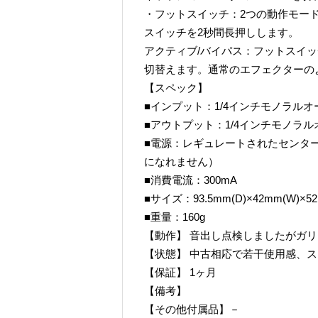
・フットスイッチ：2つの動作モー
スイッチを2秒間長押しします。
アクティブ/バイパス：フットスイ
切替えます。通常のエフェクターの
【スペック】
■インプット：1/4インチモノラル
■アウトプット：1/4インチモノラ
■電源：レギュレートされたセンター
になれません）
■消費電流：300mA
■サイズ：93.5mm(D)×42mm(W)×52
■重量：160g
【動作】 音出し点検しましたがガ
【状態】 中古相応で若干使用感、
【保証】 1ヶ月
【備考】
【その他付属品】－