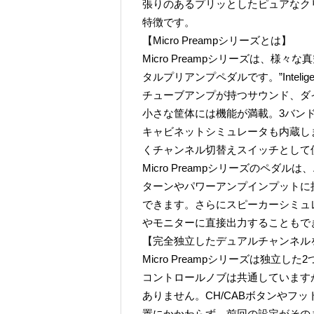
張りのあるプリッとしたピュアなク
特徴です。
【Micro Preampシリーズとは】
Micro Preampシリーズは、
タルプリアンプペダルです。”Inteligent
チューブアンプが持つサウンド、ダ
小さな筐体には機能が満載。3バン
キャビネットシミュレータも内蔵し
くチャンネル切替えスイッチとして
Micro Preampシリーズのペ
ターンやパワーアンプインプットに
できます。さらにスピーカーシミュ
やモニターに直接出力することもで
【完全独立したデュアルチャンネル
Micro Preampシリーズは独
コントロールノブは共通しています
ありません。CH/CABボタンやフ
置にかかわらず、前回の設定がその