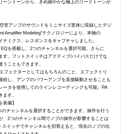
リーントーンから、きめ細やかな極上のリードトーンが
様々な真空管アンプのサウンドをミニサイズ筐体に収録したデジ
 Amplifier Modeling”テクノロジーにより、本物の
イナミクス、レスポンスをキャプチャしました。
ドEQを搭載し、2つのチャンネルを選択可能、さらに
ます。フットスイッチはアクティブ/バイパスだけでな
使うこともできます。
ダルは、エフェクターとしてはもちろんのこと、エフェクトリ
接続し、アンプのパワーアンプを直接駆動させることも
レータを使用してのラインレコーディングも可能。PA
きます。
を装備】
立した2つのチャンネルを選択することができます。操作を行う
が、2つのチャンネル間でノブの操作が影響することは
ットスイッチでチャンネルを切替えると、現在のノブの位
ままロードされます。