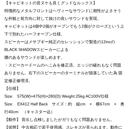
【キャビネットの音ヌケも良くグッドなルックス】
特徴的なメタルフロントはヘヴィーなサウンドに相性がよさそう
な外観と前方向に対して抜けの良いサウンドを実現。
キャビネットは4個中2個がオープンでもう2個がクローズという上
下で別れたハーフオープン仕様。
スピーカーはメサブギー純正のセレッションで製造の12incの
BLACK SHADOWスピーカーによる
腰のあるサウンドが楽しめます。
・スピーカードームのへこみを修正済。エッジの破れもなく問題
ありません。右下のスピーカーのターミナルが脱落していた為 固
定修正修理済。
【仕様】
Size: 575(W)×475(H)×280(D) Weight:25kg AC100V仕様
Size: EX412 Half Back サイズ：約 縦cm × 横67cm × 奥
行40cm （キャスター込）
【動作】 音出し点検しましたがガリもなく問題ありません。
【状態】 中古相応で若干使用感、スレキズが見られます。動作に