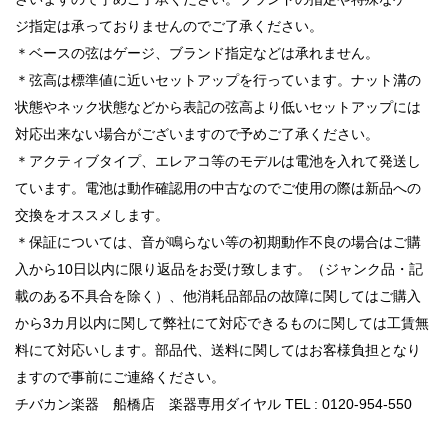
ジ指定は承っておりませんのでご了承ください。
＊ベースの弦はゲージ、ブランド指定などは承れません。
＊弦高は標準値に近いセットアップを行っています。ナット溝の
状態やネック状態などから表記の弦高より低いセットアップには
対応出来ない場合がございますので予めご了承ください。
＊アクティブタイプ、エレアコ等のモデルは電池を入れて発送し
ています。電池は動作確認用の中古なのでご使用の際は新品への
交換をオススメします。
＊保証については、音が鳴らない等の初期動作不良の場合はご購
入から10日以内に限り返品をお受け致します。（ジャンク品・記
載のある不具合を除く）、他消耗品部品の故障に関してはご購入
から3カ月以内に関して弊社にて対応できるものに関しては工賃無
料にて対応いします。部品代、送料に関してはお客様負担となり
ますので事前にご連絡ください。
チバカン楽器 船橋店 楽器専用ダイヤル TEL : 0120-954-550