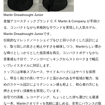
Martin Dreadnought Junior
老舗アコースティックブランド C. F. Martin & Company が手掛け
る、コンパクトながら本格的なサウンドを実現した人気モデル、
Martin Dreadnought Juniorです。
伝統的なドレッドノートシェイプをひと回り小さくした設計によ
り、取り回しの良さと抱えやすさを確保しつつ、Martinらしい豊か
な鳴りとしっかりとした低音感を両立。コンパクトボディながら
音量感も十分で、フィンガーピッキングからストロークまで幅広
いプレイスタイルに対応します。
トップには単板スプルース、サイド＆バックにはサペリを採用
し、明るく抜けの良いサウンドと温かみのある中低域が魅力。短
めのスケール設計によりテンション感も程よく、初心者の方にも
押さえやすい演奏性を実現しています。
自宅での演奏、レコーディング、ちょっとした持ち運びにも最適
な一本。Martinクオリティを気軽に楽しめる、非常にバランスの取