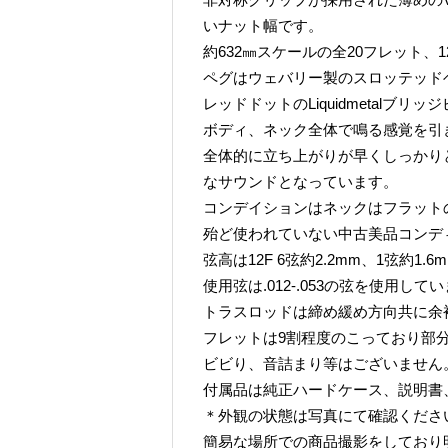
いナット幅です。
約632㎜スケールの全20フレット
ペグはウェバリー製のスロッテッド
レッドドットのLiquidmetal
ボディ、ネック全体で鳴る感覚を引
全体的に立ち上がりが早くしっかり
なサウンドとなっています。
コンデイションはネックはフラット
殆ど使われていない中古美品コンデ
弦高は12F 6弦約2.2mm、1弦約1.
使用弦は.012-.053の弦を使用して
トラスロッドは締め緩め方向共に余
フレットは9割程度のこっており部
ビビり、音詰まり等はございません
付属品は純正ハードケース、説明書
＊外観の状態は写真にて確認くださ
簡易な場所での商品撮影をしており