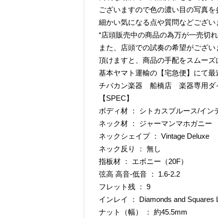
ございますので色の濃い目の写真を
細かい気になる点や質問などござい
“店頭販売中の商品の為万が一売切れ
また、店頭での試奏の希望がござい
頂けますと、商品の手配をスムーズ
基本ヤマト運輸の【宅急便】にて最
チバカン楽器 船橋店 楽器専用ダイヤル TE
【SPEC】
ボディ材 ： シトカスプルース/イ
ネック材 ： ジャーマンマホガニー
ネックシェイプ ： Vintage Deluxe
ネック反り ： 無し
指板材 ： エボニー（20F）
弦高 高音-低音 ： 1.6-2.2
フレット残 ： 9
インレイ ： Diamonds and Squares Lo
ナット（幅） ： 約45.5mm