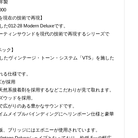
22年製
00
を現在の技術で再現】
2-28 Modern Deluxeです。
ーティンサウンドを現代の技術で再現するシリーズで
ペック】
戻したヴィンテージ・トーン・システム「VTS」を施した
れる仕様です。
イズが採用
天然系接着剤を採用するなどこだわりが見て取れます。
ズウッドを採用。
で広がりのある豊かなサウンドです。
イムメイプルバインディングにヘリンボーン仕様と豪華
板、ブリッジにはエボニーが使用されています。
age Deluxeシェイプとなっており、約45.5㎜の幅広