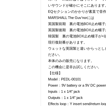
いサウンドが確かにそこにあります
EQセクションのかかりが素直で音
MARSHALL The Guv’norには
英国製前期 裏の電池BOX止め螺
英国製後期 裏の電池BOX止め螺
韓国製 裏の電池BOX止め螺子が+
現行復刻番があります。
ウェットな英国製と違いからっとし
ださい。
本体のみの販売になります。
この機会に是非お試しください。
【仕様】
Model：PEDL-00101
Power：9V battery or a 9V DC power a
Inputs：1 x 1/4″ jack
Outputs：1 x 1/4″ jack
Effects loop：Y insert send/return loo