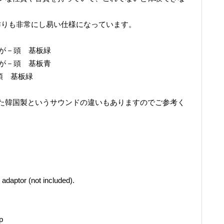
。
作りも非常にし易い仕様になっています。
子が－頭 基板緑
子が－頭 基板青
頭 基板緑
た韓国製というサウンドの違いもありますのでご参考く
daptor (not included).
p