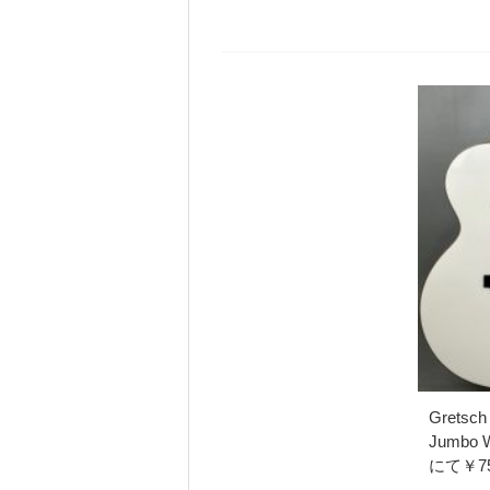
Gretsch
Jumb
にて￥7