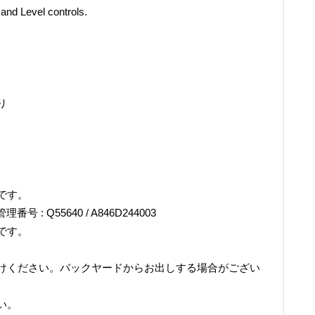
and Level controls.
り
です。
管理番号 : Q55640 / A846D244003
です。
けください。バックヤードからお出しする場合がござい
い。