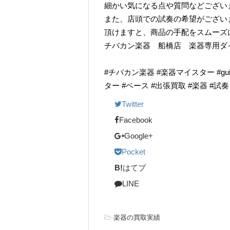
細かい気になる点や質問などござい
また、店頭での試奏の希望がござい
頂けますと、商品の手配をスムーズ
チバカン楽器 船橋店 楽器専用ダイヤル TE
#チバカン楽器 #楽器マイスター #guitarr
ター #ベース #出張買取 #楽器 #試
Twitter
Facebook
Google+
Pocket
B!
はてブ
LINE
-
楽器の買取実績