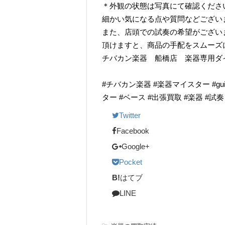
＊外観の状態は写真にて確認くださ
細かい気になる点や質問などござい
また、店頭での試奏の希望がござい
頂けますと、商品の手配をスムーズ
チバカン楽器 船橋店 楽器専用ダイヤル TE
#チバカン楽器 #楽器マイスター #guitarr
ター #ベース #出張買取 #楽器 #試
Twitter
Facebook
Google+
Pocket
B!
はてブ
LINE