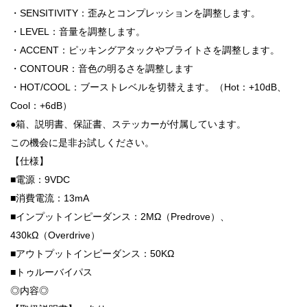
・SENSITIVITY：歪みとコンプレッションを調整します。
・LEVEL：音量を調整します。
・ACCENT：ピッキングアタックやブライトさを調整します。
・CONTOUR：音色の明るさを調整します
・HOT/COOL：ブーストレベルを切替えます。（Hot：+10dB、
Cool：+6dB）
●箱、説明書、保証書、ステッカーが付属しています。
この機会に是非お試しください。
【仕様】
■電源：9VDC
■消費電流：13mA
■インプットインピーダンス：2MΩ（Predrove）、
430kΩ（Overdrive）
■アウトプットインピーダンス：50KΩ
■トゥルーバイパス
◎内容◎