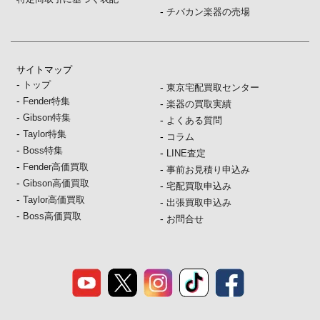
-
チバカン楽器の売場
サイトマップ
-
トップ
-
東京宅配買取センター
-
Fender特集
-
楽器の買取実績
-
Gibson特集
-
よくある質問
-
Taylor特集
-
コラム
-
Boss特集
-
LINE査定
-
Fender高価買取
-
事前お見積り申込み
-
Gibson高価買取
-
宅配買取申込み
-
Taylor高価買取
-
出張買取申込み
-
Boss高価買取
-
お問合せ