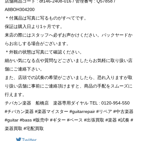
店舗商品コード : df146-2408-016 / 管理番号 : Q57858 /
A8BOH304200
＊付属品は写真に写るものがすべてです。
保証は購入日より1ヶ月です。
来店の際にはスタッフへ必ずお声かけください。バックヤードか
らお出しする場合がございます。
＊外観の状態は写真にて確認ください。
細かい気になる点や質問などございましたらお気軽に取り扱い店
舗にご連絡下さい。
また、店頭での試奏の希望がございましたら、恐れ入りますが取
り扱い店舗に事前にご連絡頂けますと、商品の手配をスムーズに
行えます。
チバカン楽器 船橋店 楽器専用ダイヤル TEL : 0120-954-550
#チバカン楽器 #楽器マイスター #guitarrepair #リペア #中古楽器
#guitar #bass #販売中 #ギター #ベース #出張買取 #楽器 #試奏 #
楽器買取 #宅配買取
Twitter