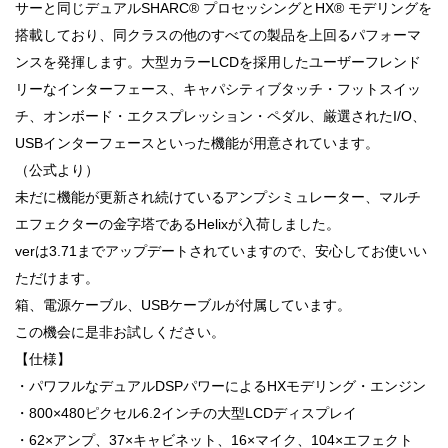
サーと同じデュアルSHARC® プロセッシングとHX® モデリングを
搭載しており、同クラスの他のすべての製品を上回るパフォーマ
ンスを発揮します。大型カラーLCDを採用したユーザーフレンド
リーなインターフェース、キャパシティブタッチ・フットスイッ
チ、オンボード・エクスプレッション・ペダル、厳選されたI/O、
USBインターフェースといった機能が用意されています。
（公式より）
未だに機能が更新され続けているアンプシミュレーター、マルチ
エフェクターの金字塔であるHelixが入荷しました。
verは3.71までアップデートされていますので、安心してお使いい
ただけます。
箱、電源ケーブル、USBケーブルが付属しています。
この機会に是非お試しください。
【仕様】
・パワフルなデュアルDSPパワーによるHXモデリング・エンジン
・800×480ピクセル6.2インチの大型LCDディスプレイ
・62×アンプ、37×キャビネット、16×マイク、104×エフェクト