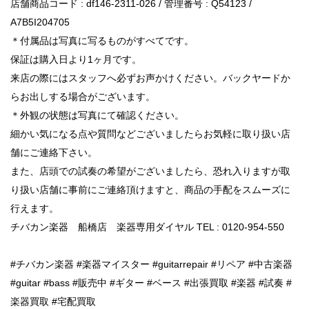
店舗商品コード : df146-2311-026 / 管理番号 : Q54123 /
A7B5I204705
＊付属品は写真に写るものがすべてです。
保証は購入日より1ヶ月です。
来店の際にはスタッフへ必ずお声かけください。バックヤードか
らお出しする場合がございます。
＊外観の状態は写真にて確認ください。
細かい気になる点や質問などございましたらお気軽に取り扱い店
舗にご連絡下さい。
また、店頭での試奏の希望がございましたら、恐れ入りますが取
り扱い店舗に事前にご連絡頂けますと、商品の手配をスムーズに
行えます。
チバカン楽器 船橋店 楽器専用ダイヤル TEL : 0120-954-550
#チバカン楽器 #楽器マイスター #guitarrepair #リペア #中古楽器
#guitar #bass #販売中 #ギター #ベース #出張買取 #楽器 #試奏 #
楽器買取 #宅配買取