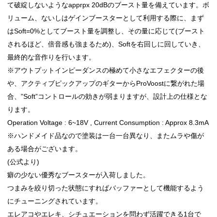
て破綻しないようなapprpx 20dBのブースト量を備えています。ボ
リューム、ないしはゲインブースターとして利用する際に、まず
はSoft=0%としてブースト量を調整し、その量に応じて(ブースト
されるほど、倍音感も強まるため)、Softを右回しに回していき、
最終的な音作りを行います。
※アウトプットインピーダンスの極めて小さなエフェクターの後
や、アクティブピックアップのギターからProVoostに繋がれた場
合、”Soft”コントロールの効きが弱まりますが、設計上の仕様とな
ります。
Operation Voltage : 6~18V , Current Consumption : Approx 8.3mA
※ハンドメイド品なので塗装は一台一台異なり、またムラや傷が
ある場合がございます。
(公式より)
癖の少ない優秀なブースターが入荷しました。
つまみを絞り切った状態にすればバッファーとして機能するよう
にチューニングされています。
エレアコやエレキ、シチュエーションを問わず活躍できる1台で