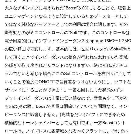
大きなチキンノブに与えられた”Boost”を0%にすることで、聴覚上
ユニティゲインとなるように設計しているためブースターとして
ではなく純粋なバッファーとしての利用の場合に適します。その
際有効なのがミニコントロールの”Soft”です。このコントロールは
電子回路的にはインプットインピーダンスをapprox 16kΩ〜1.2MΩ
の広い範囲で可変します。基本的には、左回りいっぱいSoft=0%と
して頂くことでインピーダンスの整合が行われ失われていた高域
の輝きが取り戻されたサウンドになりますが、逆にそれがナチュ
ラルでないと感じる場合にこのSoftコントロールを右回りに回して
いくことで過度にON/OFFで音質差をつけないようにし、ソフトな
サウンドにすることができます。一番右回しにした状態のイン
プットインピーダンスは非常に低い値なので、音量も少し下がる
ものの(その際、Boostで音量は調節いただいても問題なく、イン
ピーダンスに影響しません。)高域をだいぶソフトにできるため、
積極的なトーンシェイパーとしても有用です。一方Boostコント
ロールは、ノイズレスに各帯域をなるべくフラットに、それでい