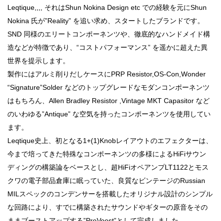
Leqtique,,,, それはShun Nokina Design etc での経験を元にShun
Nokina 氏が”Reality” を追い求め、スタートしたブランドです。
SND 同様のエリートコンポーネンツや、徹底的なハンドメイド構
造などが特徴であり、“コストパフォーマンス” を遥かに超えた異
世界を提示します。
製作にはアルミ削りだしケースにPRP Resistor,OS-Con,Wonder
“Signature”Solder などのトップグレードなモダンコンポーネンツ
はもちろん、Allen Bradley Resistor ,Vintage MKT Capasitor など
のいわゆる”Antique” な空気を持ったコンポーネンツを使用してい
ます。
Leqtique史上、初となる1+(1)Knobレイアウトのエフェクターは、
今まで培ってきた特殊なコンポーネンツの多様によるHiFiサウン
ディングの構築論をベースとし、超HiFiオペアンプLT1122とモス
クワの電子部品倉庫に眠っていた、良質なビンテージのRussian
MILスペックのコンデンサーを搭載したオリジナル設計のシンプル
な回路により、すでに構築されたサウンドやギターの原音をその
ままブーストアップする”ProVoost”として完成しました。