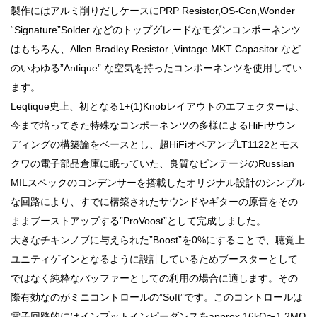
製作にはアルミ削りだしケースにPRP Resistor,OS-Con,Wonder
“Signature”Solder などのトップグレードなモダンコンポーネンツ
はもちろん、Allen Bradley Resistor ,Vintage MKT Capasitor など
のいわゆる”Antique” な空気を持ったコンポーネンツを使用してい
ます。
Leqtique史上、初となる1+(1)Knobレイアウトのエフェクターは、
今まで培ってきた特殊なコンポーネンツの多様によるHiFiサウン
ディングの構築論をベースとし、超HiFiオペアンプLT1122とモス
クワの電子部品倉庫に眠っていた、良質なビンテージのRussian
MILスペックのコンデンサーを搭載したオリジナル設計のシンプル
な回路により、すでに構築されたサウンドやギターの原音をその
ままブーストアップする”ProVoost”として完成しました。
大きなチキンノブに与えられた”Boost”を0%にすることで、聴覚上
ユニティゲインとなるように設計しているためブースターとして
ではなく純粋なバッファーとしての利用の場合に適します。その
際有効なのがミニコントロールの”Soft”です。このコントロールは
電子回路的にはインプットインピーダンスをapprox 16kΩ〜1.2MΩ