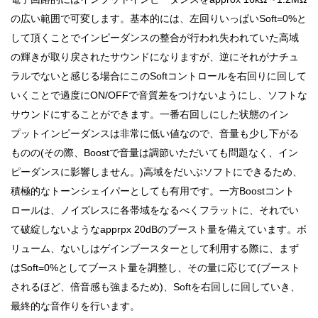
の広い範囲で可変します。基本的には、左回りいっぱいSoft=0%と
して頂くことでインピーダンスの整合が行われ失われていた高域
の輝きが取り戻されたサウンドになりますが、逆にそれがナチュ
ラルでないと感じる場合にこのSoftコントロールを右回りに回して
いくことで過度にON/OFFで音質差をつけないようにし、ソフトな
サウンドにすることができます。一番右回しにした状態のイン
プットインピーダンスは非常に低い値なので、音量も少し下がる
ものの(その際、Boostで音量は調節いただいても問題なく、イン
ピーダンスに影響しません。)高域をだいぶソフトにできるため、
積極的なトーンシェイパーとしても有用です。一方Boostコント
ロールは、ノイズレスに各帯域をなるべくフラットに、それでい
て破綻しないようなapprpx 20dBのブースト量を備えています。ボ
リューム、ないしはゲインブースターとして利用する際に、まず
はSoft=0%としてブースト量を調整し、その量に応じて(ブースト
されるほど、倍音感も強まるため)、Softを右回しに回していき、
最終的な音作りを行います。