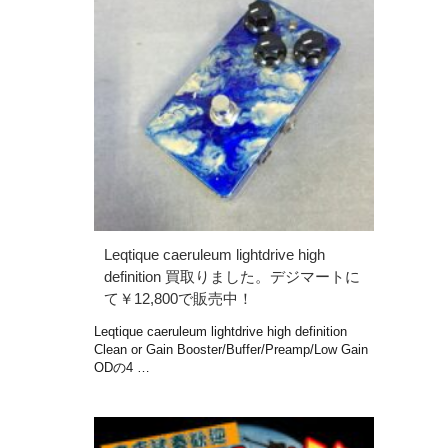
Leqtique caeruleum lightdrive high
definition 買取りました。デジマートに
て￥12,800で販売中！
Leqtique caeruleum lightdrive high definition
Clean or Gain Booster/Buffer/Preamp/Low Gain
ODの4 …