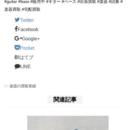
#guitar #bass #販売中 #ギター #ベース #出張買取 #楽器 #試奏 #
楽器買取 #宅配買取
Twitter
Facebook
Google+
Pocket
B!
はてブ
LINE
-
楽器の買取実績
関連記事