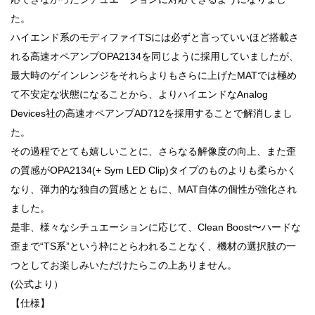
た。
ハイエンド系のモディファイTSには必ずと言っていいほど搭載さ
れる高速オペアンプOPA2134を同じように採用していましたが、
最大時のゲインレンジをそれらよりもさらに上げたMATでは極め
て不安定な状態になることから、よりハイエンドなAnalog
Devices社の高速オペアンプAD712を採用することで解消しまし
た。
その過程でとても嬉しいことに、さらなる解像度の向上、また歪
の質感がOPA2134(+ Sym LED Clip)タイプのものよりも柔らかく
なり、弾力的な独自の質感とともに、MAT自体の個性が強化され
ました。
是非、様々なシチュエーションに応じて、Clean Boost〜ハードな
歪まで“TS系”という枠にとらわれることなく、機材の選択肢の一
つとしてお楽しみいただけたらこの上ありません。
(公式より）
【仕様】