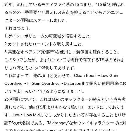
近年、流行しているモディファイ系のTSつまり、“TS系”と呼ばれ
るものの一番重要だと思えし改造点を抑えることからこのエフェ
クターの開発はスタートしました。
それはつまり、
1.ゲイン、ボリュームの可変域を増強すること。
2.カットされたローエンドを取り戻すこと。
3.高速なオペアンプ(心臓部)を使用し、解像度を確保すること。
この3つでしたが、まず1については現行で存在するTS系のそれよ
りも双方ともさらに強化してあります。
これによって、他の項目とあわせて、Clean Boost〜Low Gain
Overdrive〜Hi Gain Overdrive〜Distortionまで幅広い使用用途にお
いてお楽しみいただけるようになりました。
2の項目について、これはMATのキャラクターの確立という点も考
慮しながら、他のTS系よりもかなり強いローエンドにしてありま
す。Low〜Low Midまでしっかりした太い芯が存在することより所
謂TSの代名詞である、“Midrangey”なサウンドキャラクターでは対
応できなかったシチュエーションに対応できるようになりまし