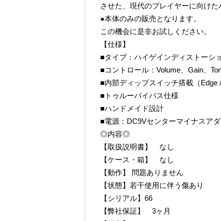
させた、現代のプレイヤーに向けた
●本体のみの販売となります。
この機会に是非お試しください。
【仕様】
■タイプ：ハイゲインディストーシ
■コントロール：Volume、Gain、Ton
■内部ディップスイッチ搭載（Edge / 
■トゥルーバイパス仕様
■ハンドメイド設計
■電源：DC9Vセンターマイナスア
◎内容◎
【取扱説明書】 なし
【ケース・箱】 なし
【動作】 問題ありません
【状態】若干使用に伴う傷あり
【シリアル】66
【弊社保証】 3ヶ月