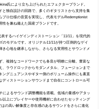
n Nokina氏により立ち上げられたエフェクターブランド。
ドと独自設計の回路で、多くのギタリストから支持を集
仕様の音質を実現し、代表モデルRedemptionist
用性を兼ね備えた国産ブランドです。
を代表するハイゲインディストーション「11/11」を現代的
ズのモデルです。オリジナル11/11が持つ圧倒的なゲイ
弾き心地を継承しながら、さらなる実用性とサウンドメ
ず、複雑なコードワークでも各音が明瞭に分離。豊富な
え、ラウドロックからモダンメタル、フュージョンまで
キングニュアンスやギター側のボリューム操作にも素直
なディストーションサウンドまで自在にコントロール可
ッチによるサウンド調整機能を搭載。低域の量感やアタッ
ル以上にプレイヤーや使用機材に合わせたセッティング
ならではの高い解像度と存在感のあるサウンドをさらに進化