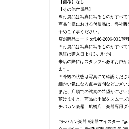
【備考】なし
【その他付属品】
※付属品は写真に写るものがすべて
商品仕様における付属品は、弊社販
予めご了承ください。
店舗商品コード :df146-2606-033/管理
＊付属品は写真に写るものがすべて
保証は購入日より3ヶ月です。
来店の際にはスタッフへ必ずお声か
ます。
＊外観の状態は写真にて確認くださ
細かい気になる点や質問などござい
また、店頭での試奏の希望がござい
頂けますと、商品の手配をスムーズ
チバカン楽器 船橋店 楽器専用ダイヤル TE
#チバカン楽器 #楽器マイスター #guitarr
ター #ベース #出張買取 #楽器 #試