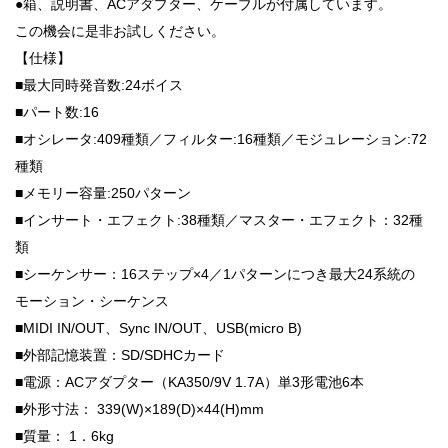
●箱、説明書、ACアダプター、ケーブルが付属しています。
この機会に是非お試しください。
【仕様】
■最大同時発音数:24ボイス
■パート数:16
■オシレータ:409種類／フィルター:16種類／モジュレーション:72
種類
■メモリー容量:250パターン
■インサート・エフェクト:38種類／マスター・エフェクト：32種
類
■シーケンサー：16ステップ×4／1パターンにつき最大24系統の
モーション・シーケンス
■MIDI IN/OUT、Sync IN/OUT、USB(micro B)
■外部記憶装置：SD/SDHCカード
■電源：ACアダプター（KA350/9V 1.7A）単3形電池6本
■外形寸法： 339(W)×189(D)×44(H)mm
■質量： 1．6kg