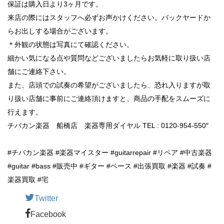
保証は購入日より3ヶ月です。
来店の際にはスタッフへ必ずお声かけください。バックヤードか
らお出しする場合がございます。
＊外観の状態は写真にて確認ください。
細かい気になる点や質問などございましたらお気軽に取り扱い店
舗にご連絡下さい。
また、店頭での試奏の希望がございましたら、恐れ入りますが取
り扱い店舗に事前にご連絡頂けますと、商品の手配をスムーズに
行えます。
チバカン楽器 船橋店 楽器専用ダイヤル TEL : 0120-954-550″
#チバカン楽器 #楽器マイスター #guitarrepair #リペア #中古楽器
#guitar #bass #販売中 #ギター #ベース #出張買取 #楽器 #試奏 #
楽器買取 #宅
Twitter
Facebook