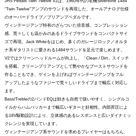
JHS Pedals Twin Twelve V2は、1960年代の名機Silvertone 1484
“Twin Twelve”アンプのサウンドを再現した、オールアナログ仕様
のオーバードライブ／プリアンプペダルです。
ヴィンテージアンプ特有のざらついた倍音感、コンプレッション
感、荒々しくも温かみのあるドライブサウンドをコンパクトサイ
ズで再現。Jack Whiteをはじめ、多くのガレージロック／オルタ
ナ系ギタリストに愛される1484サウンドを足元で楽しめます。
V2ではクリーンヘッドルームが向上し、「Clean / Dirt」スイッチ
を搭載。クリーンプリアンプとして艶やかなブーストサウンドを
作ることもでき、ゲインを上げればヴィンテージアンプをフル
アップしたようなファジーで荒々しいドライブまで幅広く対応し
ます。
Bass/Trebleの2バンドEQは効きも自然で扱いやすく、シングルコ
イルからハムバッカーまで幅広いギターと好相性。内部昇圧によ
る18V駆動設計により、立体感のあるレスポンスと広いダイナミッ
クレンジを実現しています。
ヴィンテージアンプ系サウンドを求めるプレイヤーはもちろん、