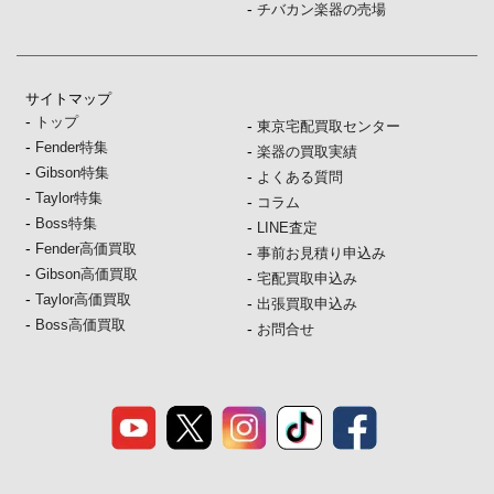
-
チバカン楽器の売場
サイトマップ
-
トップ
-
東京宅配買取センター
-
Fender特集
-
楽器の買取実績
-
Gibson特集
-
よくある質問
-
Taylor特集
-
コラム
-
Boss特集
-
LINE査定
-
Fender高価買取
-
事前お見積り申込み
-
Gibson高価買取
-
宅配買取申込み
-
Taylor高価買取
-
出張買取申込み
-
Boss高価買取
-
お問合せ