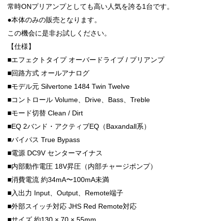
常時ONプリアンプとしても高い人気を誇る1台です。
●本体のみの販売となります。
この機会に是非お試しください。
【仕様】
■エフェクトタイプ オーバードライブ / プリアンプ
■回路方式 オールアナログ
■モデル元 Silvertone 1484 Twin Twelve
■コントロール Volume、Drive、Bass、Treble
■モード切替 Clean / Dirt
■EQ 2バンド・アクティブEQ（Baxandall系）
■バイパス True Bypass
■電源 DC9V センターマイナス
■内部動作電圧 18V昇圧（内部チャージポンプ）
■消費電流 約34mA〜100mA未満
■入出力 Input、Output、Remote端子
■外部スイッチ対応 JHS Red Remote対応
■サイズ 約130 × 70 × 55mm