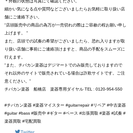
＊外観の状態は写真にて確認ください。
細かい気になる点や質問などございましたらお気軽に取り扱い店
舗にご連絡下さい。
“店頭販売中の商品の為万が一売切れの際はご容赦の程お願い申し
上げます。 ”
また、店頭での試奏の希望がございましたら、恐れ入りますが取
り扱い店舗に事前にご連絡頂けますと、商品の手配をスムーズに
行えます。
“また、チバカン楽器はデジマートでのみ販売しておりますので
それ以外のサイトで販売されている場合は詐欺サイトです。ご注
意ください。”
チバカン楽器 船橋店 楽器専用ダイヤル TEL : 0120-954-550
#チバカン楽器 #楽器マイスター #guitarrepair #リペア #中古楽器
#guitar #bass #販売中 #ギター #ベース #出張買取 #楽器 #試奏 #
楽器買取 #宅配買取
Twitter