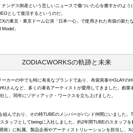
フェｒナンデス倒産という悲しいニュースで傷ついた心を癒すかのよ
iac NEOとして復活するというのだ。
PLEXの東京・東京ドーム公演「日本一心」で使用された布袋の新た
I Model」
ZODIACWORKSの軌跡と未来
カーの中でも特に有名なブランドであり、布袋寅泰やGLAYのHISASH
のISHIG∀KIさんなど、多くの著名アーティストが愛用してきました。創業
Sを退社し、同年にゾディアック・ワークスを立ち上げました。
組んでおり、その時TUBEのメンバーがバンド仲間にいました。T
もスタッフとしてbeingに入社しました。約2年間TUBEのスタッフを
開発）に転属。製品企画やアーティストリレーションを担当し、Xの