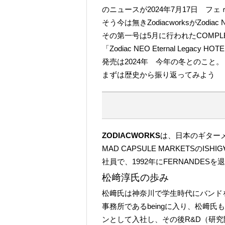
のニュースが2024年7月17日 
そう今は無きZodiacworksがZod
その第一号は5月に行われたCOM
「Zodiac NEO Eternal Legacy HOTE
発売は2024年 今年の冬とのこと。
まずは歴史から振り返ってみよう
ZODIACWORKS
は、日本のギターメー
MAD CAPSULE MARKETS
社員で、1992年にFERNANDE
松﨑淳氏の歩み
松﨑氏は神奈川で学生時代にバンドを
事務所であるbeingに入り、松﨑氏
ンとして入社し、その後R&D（研究