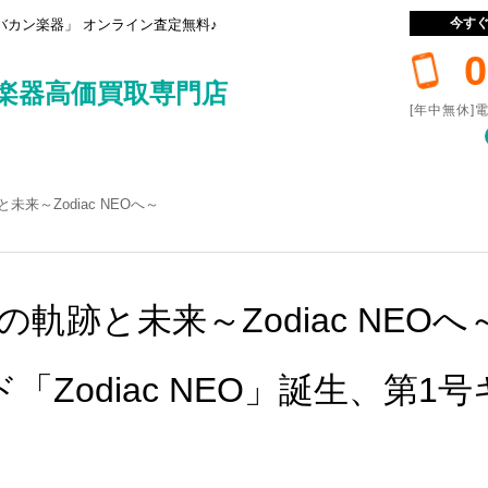
今す
カン楽器」 オンライン査定無料♪
0
楽器高価買取専門店
[年中無休]電
と未来～Zodiac NEOへ～
Sの軌跡と未来～Zodiac NEOへ
「Zodiac NEO」誕生、第1