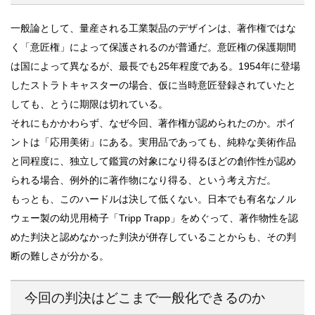
一般論として、量産される工業製品のデザインは、著作権ではな
く「意匠権」によって保護されるのが普通だ。意匠権の保護期間
は国によって異なるが、最長でも25年程度である。1954年に登場
したストラトキャスターの場合、仮に当時意匠登録されていたと
しても、とうに期限は切れている。
それにもかかわらず、なぜ今回、著作権が認められたのか。ポイ
ントは「応用美術」にある。実用品であっても、純粋な美術作品
と同程度に、独立して鑑賞の対象になり得るほどの創作性が認め
られる場合、例外的に著作物になり得る、という考え方だ。
もっとも、このハードルは決して低くない。日本でも有名なノル
ウェー製の幼児用椅子「Tripp Trapp」をめぐって、著作物性を認
めた判決と認めなかった判決が併存していることからも、その判
断の難しさが分かる。
今回の判決はどこまで一般化できるのか