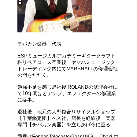
チバカン楽器 代表
ESPミュージカルアカデミーギタークラフト
科リペアコース卒業後 ヤマハミュージック
トレーディング内にてMARSHALLの修理会社
の門をたたく。
勉強不足を感じ退社後 ROLANDの修理会社に
て10年間ほどアンプ、エフェクターの修理業
に従事。
退社後 地元の大型複合リサイクルショップ
【千葉鑑定団】へ入社。店長を経験後 楽器
専門【チバカン楽器】を立ちあげ今に至る。
愛機はFender TelecasterBass1969 、Chaki ウ