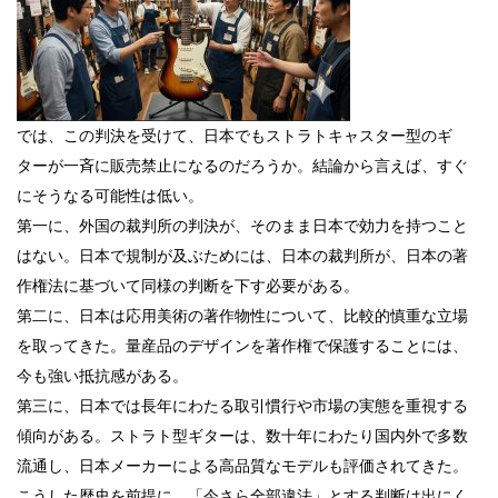
では、この判決を受けて、日本でもストラトキャスター型のギ
ターが一斉に販売禁止になるのだろうか。結論から言えば、すぐ
にそうなる可能性は低い。
第一に、外国の裁判所の判決が、そのまま日本で効力を持つこと
はない。日本で規制が及ぶためには、日本の裁判所が、日本の著
作権法に基づいて同様の判断を下す必要がある。
第二に、日本は応用美術の著作物性について、比較的慎重な立場
を取ってきた。量産品のデザインを著作権で保護することには、
今も強い抵抗感がある。
第三に、日本では長年にわたる取引慣行や市場の実態を重視する
傾向がある。ストラト型ギターは、数十年にわたり国内外で多数
流通し、日本メーカーによる高品質なモデルも評価されてきた。
こうした歴史を前提に、「今さら全部違法」とする判断は出にく