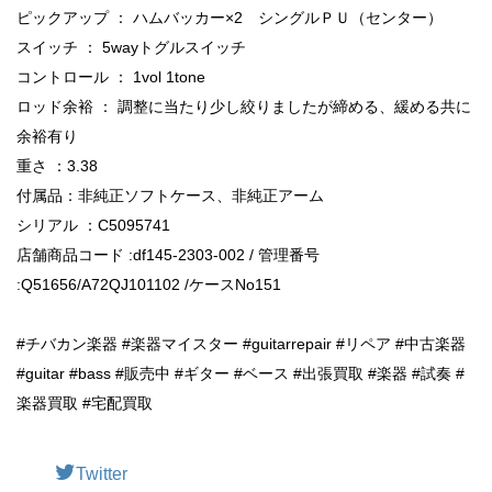
ピックアップ ： ハムバッカー×2 シングルＰＵ（センター）
スイッチ ： 5wayトグルスイッチ
コントロール ： 1vol 1tone
ロッド余裕 ： 調整に当たり少し絞りましたが締める、緩める共に
余裕有り
重さ ：3.38
付属品：非純正ソフトケース、非純正アーム
シリアル ：C5095741
店舗商品コード :df145-2303-002 / 管理番号
:Q51656/A72QJ101102 /ケースNo151
#チバカン楽器 #楽器マイスター #guitarrepair #リペア #中古楽器
#guitar #bass #販売中 #ギター #ベース #出張買取 #楽器 #試奏 #
楽器買取 #宅配買取
Twitter