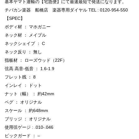
基本ヤマト運輸の【宅急便】にて最速最短で発送になります。
チバカン楽器 船橋店 楽器専用ダイヤル TEL : 0120-954-550
【SPEC】
ボディ材 ： マホガニー
ネック材 ： メイプル
ネックシェイプ ： C
ネック反り ： 無し
指板材 ： ローズウッド（22F）
弦高 高音-低音 ： 1.6-1.9
フレット残 ： 8
インレイ ： ドット
ナット（幅） ： 約42mm
ペグ ： オリジナル
スケール ： 約648mm
ブリッジ ： オリジナル
使用弦ゲージ : .010-.046
ピックガード ： –