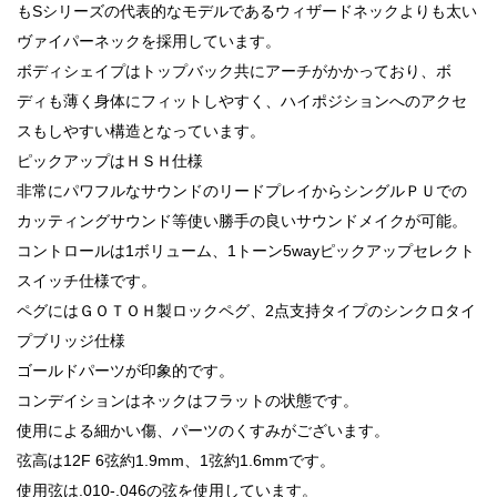
もSシリーズの代表的なモデルであるウィザードネックよりも太い
ヴァイパーネックを採用しています。
ボディシェイプはトップバック共にアーチがかかっており、ボ
ディも薄く身体にフィットしやすく、ハイポジションへのアクセ
スもしやすい構造となっています。
ピックアップはＨＳＨ仕様
非常にパワフルなサウンドのリードプレイからシングルＰＵでの
カッティングサウンド等使い勝手の良いサウンドメイクが可能。
コントロールは1ボリューム、1トーン5wayピックアップセレクト
スイッチ仕様です。
ペグにはＧＯＴＯＨ製ロックペグ、2点支持タイプのシンクロタイ
プブリッジ仕様
ゴールドパーツが印象的です。
コンデイションはネックはフラットの状態です。
使用による細かい傷、パーツのくすみがございます。
弦高は12F 6弦約1.9mm、1弦約1.6mmです。
使用弦は.010-.046の弦を使用しています。