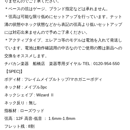
りませんのでご了承ください。
＊ベースの弦はゲージ、ブランド指定などは承れません。
＊弦高は可能な限り低めにセットアップを行っています。ナット
溝の状態やネック状態などから表記の弦高より低いセットアップ
には対応出来ませんので予めご了承ください。
＊アクティブタイプ、エレアコ等のモデルは電池を入れて発送し
ています。電池は動作確認用の中古なのでご使用の際は新品への
交換をオススメします。
チバカン楽器 船橋店 楽器専用ダイヤル TEL : 0120-954-550
【SPEC]】
ボディ材 : フレイムメイプルトップ/マホガニーボディ
ネック材 : メイプル3pc
ネックシェイプ : Wizard Ⅱ
ネック反り：無し
指板材 : ローズウッド
弦高 : 12F 高音-低音 ： 1.6mm-1.8mm
フレット残 : 8割