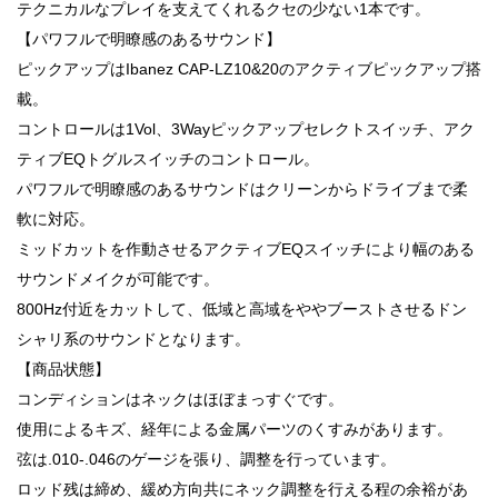
テクニカルなプレイを支えてくれるクセの少ない1本です。
【パワフルで明瞭感のあるサウンド】
ピックアップはIbanez CAP-LZ10&20のアクティブピックアップ搭
載。
コントロールは1Vol、3Wayピックアップセレクトスイッチ、アク
ティブEQトグルスイッチのコントロール。
パワフルで明瞭感のあるサウンドはクリーンからドライブまで柔
軟に対応。
ミッドカットを作動させるアクティブEQスイッチにより幅のある
サウンドメイクが可能です。
800Hz付近をカットして、低域と高域をややブーストさせるドン
シャリ系のサウンドとなります。
【商品状態】
コンディションはネックはほぼまっすぐです。
使用によるキズ、経年による金属パーツのくすみがあります。
弦は.010-.046のゲージを張り、調整を行っています。
ロッド残は締め、緩め方向共にネック調整を行える程の余裕があ