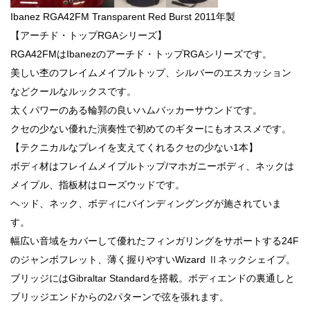
Ibanez RGA42FM Transparent Red Burst 2011年製
【アーチド・トップRGAシリーズ】
RGA42FMはIbanezのアーチド・トップRGAシリーズです。
美しい杢のフレイムメイプルトップ、シルバーのエスカッション
などクールなルックスです。
太くパワーのある輪郭の良いハムバッカーサウンドです。
クセの少ない優れた演奏性で初めてのギターにもオススメです。
【テクニカルなプレイを支えてくれるクセの少ない1本】
ボディ材はフレイムメイプルトップ/マホガニーボディ、ネックは
メイプル、指板材はローズウッドです。
ヘッド、ネック、ボディにバインディングングが施されていま
す。
幅広い音域をカバーして優れたフィンガリングをサポートする24F
のジャンボフレット、薄く握りやすいWizard Ⅱネックシェイプ。
ブリッジにはGibraltar Standardを搭載。ボディエンドの裏通しと
ブリッジエンドからの2パターンで弦を張れます。