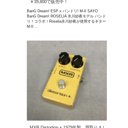
￥39,800で販売中！
BanG Dream! ESP x バンドリ! M-II SAYO
BanG Dream! ROSELIA 氷川紗夜モデル バンド
リ！コラボ！Roselia氷川紗夜が使用するギター
M-II …
MXR Distortion + 1979年製 買取りまし