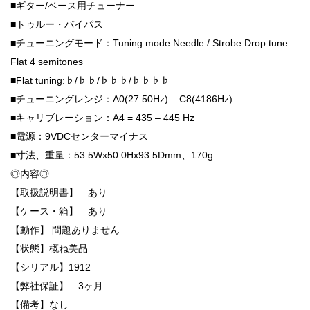
■ギター/ベース用チューナー
■トゥルー・バイパス
■チューニングモード：Tuning mode:Needle / Strobe Drop tune:
Flat 4 semitones
■Flat tuning:♭/♭♭/♭♭♭/♭♭♭♭
■チューニングレンジ：A0(27.50Hz) – C8(4186Hz)
■キャリブレーション：A4 = 435 – 445 Hz
■電源：9VDCセンターマイナス
■寸法、重量：53.5Wx50.0Hx93.5Dmm、170g
◎内容◎
【取扱説明書】 あり
【ケース・箱】 あり
【動作】 問題ありません
【状態】概ね美品
【シリアル】1912
【弊社保証】 3ヶ月
【備考】なし