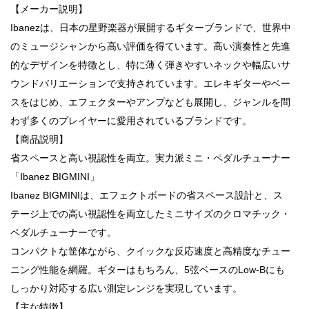
【メーカー説明】
Ibanezは、日本の星野楽器が展開するギターブランドで、世界中
のミュージシャンから高い評価を得ています。高い演奏性と先進
的なデザインを特徴とし、特に薄く弾きやすいネックや幅広いサ
ウンドバリエーションで支持されています。エレキギターやベー
スをはじめ、エフェクターやアンプなども展開し、ジャンルを問
わず多くのプレイヤーに愛用されているブランドです。
【商品説明】
省スペースと高い視認性を両立。実力派ミニ・ペダルチューナー
「Ibanez BIGMINI」
Ibanez BIGMINIは、エフェクトボードの省スペース設計と、ス
テージ上での高い視認性を両立したミニサイズのクロマチック・
ペダルチューナーです。
コンパクトな筐体ながら、クイックな反応速度と高精度なチュー
ニング性能を網羅。ギターはもちろん、5弦ベースのLow-Bにも
しっかり対応する広い測定レンジを実現しています。
【主な特徴】