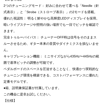
2つのチューニングモード： 好みに合わせて選べる「Needle（針
式表示）」と「Strobe（ストローブ表示）」の2モードを搭載。
優れた視認性： 明るく鮮やかな高輝度LEDディスプレイを採用。
暗いライブステージや照明の強い場所でも一目でピッチを確認で
きます。
完全トゥルーバイパス： チューナーOFF時は信号をそのままス
ルーさせるため、ギター本来の音質やダイナミクスを損ないませ
ん。
キャリブレーション機能： ミニサイズながら435Hz〜445Hzの範
囲で基準ピッチの調整が可能です。
ペダルボードのスペースを圧迫することなく、快適かつ実戦的な
チューニング環境を構築できる、コストパフォーマンスに優れた
定番モデルです。
●箱、説明兼保証書が付属しています。
この機会に是非お試しください。
【仕様】