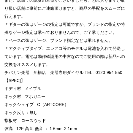
また、店頭での試奏の希望がございましたら、恐れ入りますが取
り扱い店舗に事前にご連絡頂けますと、商品の手配をスムーズに
行えます。
＊ギターの弦はゲージの指定は可能ですが、ブランドの指定や特
殊なゲージ指定は承っておりませんので、ご了承ください。
＊ベースの弦はゲージ、ブランド指定などは承れません。
＊アクティブタイプ、エレアコ等のモデルは電池を入れて発送し
ています。電池は動作確認用の中古なのでご使用の際は新品への
交換をオススメします。
チバカン楽器 船橋店 楽器専用ダイヤル TEL : 0120-954-550
【SPEC]】
ボディ材 : メイプル
ネック材 : マホガニー
ネックシェイプ : C（ARTCORE）
ネック反り：無し
指板材：ローズウッド
弦高 : 12F 高音-低音 ： 1.6mm-2.1mm