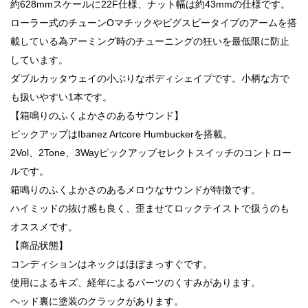
約628mmスケールに22F仕様、ナット幅は約43mmの仕様です。
ローラー式のチューンOマチックやビグスビータイプのアームを搭
載している為アーミング時のチューニングの狂いを最低限に防止
しています。
ダブルカッタウェイの小ぶりなボディシェイプです。小柄な方で
も扱いやすい1本です。
【箱鳴りのふくよかさのあるサウンド】
ピックアップはIbanez Artcore Humbuckerを搭載。
2Vol、2Tone、3Wayピックアップセレクトスイッチのコントロー
ルです。
箱鳴りのふくよかさのあるメロウなサウンドが特徴です。
ハイミッドの抜け感も良く、歪ませてロックテイストで扱うのも
オススメです。
【商品状態】
コンディションはネックはほぼまっすぐです。
使用によるキズ、経年によるパーツのくすみがあります。
ヘッド裏に塗装のクラックがあります。