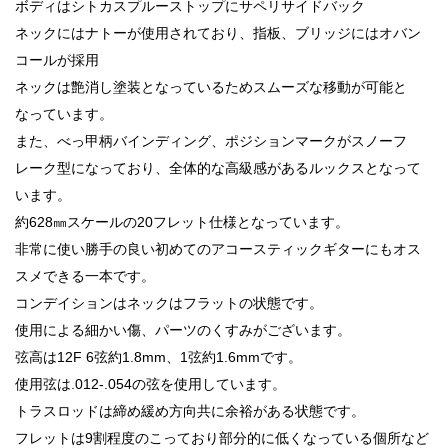
ボディはシトカスプルーストップにサペリサイドバック
ネックにはナトーが使用されており、指板、ブリッジにはオバン
コールが採用
ネックは艶消し塗装となっているためスムーズな移動が可能と
なっています。
また、べっ甲柄バインディング、ポジションマークがスノーフ
レーク型になっており、全体的な高級感があるルックスとなって
います。
約628㎜スケールの20フレット仕様となっています。
非常に使い勝手の良い初めてのアコースティックギターにもオス
スメできる一本です。
コンデイションはネックはフラットの状態です。
使用による細かい傷、パーツのくすみがございます。
弦高は12F 6弦約1.8mm、1弦約1.6mmです。
使用弦は.012-.054の弦を使用しています。
トラスロッドは締め緩め方向共に余裕がある状態です。
フレットは9割程度のこっており部分的に低くなっている個所など