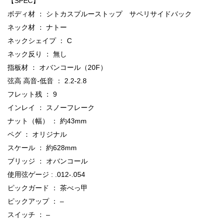
【SPEC】
ボディ材 ： シトカスプルーストップ サペリサイドバック
ネック材 ： ナトー
ネックシェイプ ： C
ネック反り ： 無し
指板材 ： オバンコール（20F）
弦高 高音-低音 ： 2.2-2.8
フレット残 ： 9
インレイ ： スノーフレーク
ナット（幅） ： 約43mm
ペグ ： オリジナル
スケール ： 約628mm
ブリッジ ： オバンコール
使用弦ゲージ : .012-.054
ピックガード ： 茶べっ甲
ピックアップ ： –
スイッチ ： –