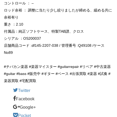
コントロール ： –
ロッド余裕 ： 調整に当たり少し絞りましたが締める、緩める共に
余裕有り
重さ ：2.10
付属品：純正ソフトケース、特製TAB譜、クロス
シリアル ：OS200037
店舗商品コード :df145-2207-038 / 管理番号 :Q49108 /ケース
No89
#チバカン楽器 #楽器マイスター #guitarrepair #リペア #中古楽器
#guitar #bass #販売中 #ギター #ベース #出張買取 #楽器 #試奏 #
楽器買取 #宅配買取
Twitter
Facebook
Google+
Pocket