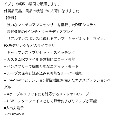
イブまで幅広い場面で活躍します。
付属品完品、美品の状態での入荷になりました。
【仕様】
– 強力なマルチコアプロセッサ―を搭載したDSPシステム
– 高解像度の4インチ・タッチディスプレイ
– リアルでレスポンスに優れるアンプ、キャビネット、マイク、
FXモデリングなどのライブラリ
– ギャップレス・プリセット・スイッチング
– カスタムIRファイルを無制限にロード可能
– ハンズフリーで編集可能なエディットモード
– ループの保存と読み込みも可能なルーパー機能
– Toe-Switchとテンション調節機能を備えたエクスプレッションペ
ダル
– 4ケーブルメソッドにも対応するステレオFXループ
– USBインターフェイスとして録音およびリアンプが可能
■入出力端子
・GUITAR IN