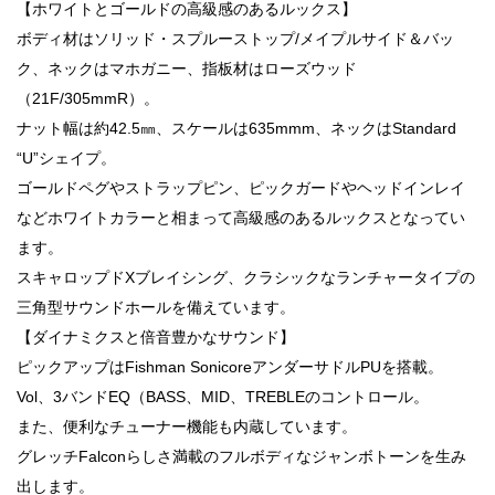
【ホワイトとゴールドの高級感のあるルックス】
ボディ材はソリッド・スプルーストップ/メイプルサイド＆バッ
ク、ネックはマホガニー、指板材はローズウッド
（21F/305mmR）。
ナット幅は約42.5㎜、スケールは635mmm、ネックはStandard
“U”シェイプ。
ゴールドペグやストラップピン、ピックガードやヘッドインレイ
などホワイトカラーと相まって高級感のあるルックスとなってい
ます。
スキャロップドXブレイシング、クラシックなランチャータイプの
三角型サウンドホールを備えています。
【ダイナミクスと倍音豊かなサウンド】
ピックアップはFishman SonicoreアンダーサドルPUを搭載。
Vol、3バンドEQ（BASS、MID、TREBLEのコントロール。
また、便利なチューナー機能も内蔵しています。
グレッチFalconらしさ満載のフルボディなジャンボトーンを生み
出します。