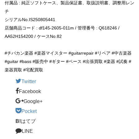
付属品 : 純正ソフトケース、製品保証書、取扱説明書、調整用レン
チ
シリアルNo.IS250805441
店舗商品コード : df145-2605-011m / 管理番号 : Q618246 /
AA52H154200 / ケースNo.82
#チバカン楽器 #楽器マイスター #guitarrepair #リペア #中古楽器
#guitar #bass #販売中 #ギター #ベース #出張買取 #楽器 #試奏 #
楽器買取 #宅配買取
Twitter
Facebook
Google+
Pocket
B!
はてブ
LINE