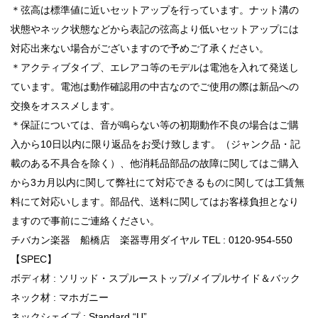
＊弦高は標準値に近いセットアップを行っています。ナット溝の
状態やネック状態などから表記の弦高より低いセットアップには
対応出来ない場合がございますので予めご了承ください。
＊アクティブタイプ、エレアコ等のモデルは電池を入れて発送し
ています。電池は動作確認用の中古なのでご使用の際は新品への
交換をオススメします。
＊保証については、音が鳴らない等の初期動作不良の場合はご購
入から10日以内に限り返品をお受け致します。（ジャンク品・記
載のある不具合を除く）、他消耗品部品の故障に関してはご購入
から3カ月以内に関して弊社にて対応できるものに関しては工賃無
料にて対応いします。部品代、送料に関してはお客様負担となり
ますので事前にご連絡ください。
チバカン楽器 船橋店 楽器専用ダイヤル TEL : 0120-954-550
【SPEC】
ボディ材 : ソリッド・スプルーストップ/メイプルサイド＆バック
ネック材 : マホガニー
ネックシェイプ : Standard “U”