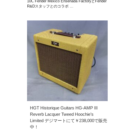
10C Fender Mexico Ensenada FactoryとFender
R&Dスタッフとのコラボ …
HGT Historique Guitars HG-AMP III
Reverb Lacquer Tweed Hoochie’s
Limited デジマートにて￥238,000で販売
中！