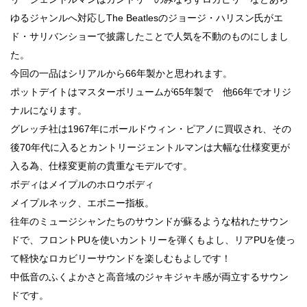
ゆるジャンルへ対応しThe Beatlesのジョージ・ハリスン氏がエ
ド・サリバンショーで披露したことで人気を不動のものにしまし
た。
今回の一品はシリアルから66年製かと思われます。
ポットデイトはマスターボリュームが65年製で 他66年でオリジ
ナルになります。
グレッチ社は1967年にボールドウィン・ピアノに買収され、その
後70年代に入るとカントリージェントルマンは大幅な仕様変更が
入る為、仕様変更前の貴重なモデルです。
ボディはメイプルのホロウボディ
メイプルネック、エボニー指板。
往年のミュージシャンたちのサウンドが蘇るような枯れたサウン
ドで、フロントPUを使いカントリーを弾くもよし、リアPUを使っ
て軽快なロカビリーサウンドを楽しむもよしです！
中低音のふくよかさと高音域のジャキジャキ感が両立するサウン
ドです。