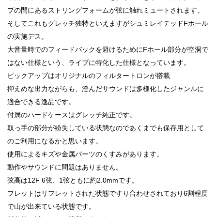
プの間にあるストリングフォームが弦に触れミュートされます。
そしてこれもグレッチ独特といえますがシュミレイテッドFホール
の実施デス。
大音量時でのフィードバックを避けるためにFホール部分が空洞で
はない仕様という、ライブに特化した仕様となっています。
ピックアップはオリジナルのフィルタートロンが搭載
抑えめな出力ながらも、澄んだサウンドは多様化したジャンルに
適合できる逸品です。
付属のハードケースはグレッチ純正です。
取っ手の部分が紛失している状態なのであくまでも保存用として
のご利用になるかと思います。
使用によるキズや金属パーツのくすみがあります。
動作やサウンドに問題はありません。
弦高は12F 6弦、1弦ともに約2.0mmです。
フレットはリフレットされた状態ですり合わせされており6割程度
で山が出来ている状態です。