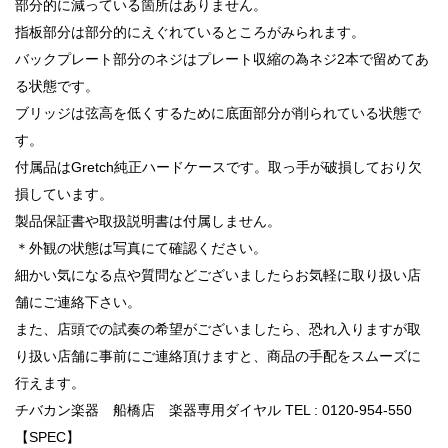
部分的に減っている箇所はありません。
指板部分は部分的にえぐれているところがみられます。
バックプレート部分のネジはプレート収縮の為ネジ2本で留めてあ
る状態です。
ブリッジは弦高を低くするために底面部分が削られている状態で
す。
付属品はGretch純正ハードケースです。取っ手が破損しており欠
損しています。
製品保証書や取扱説明書は付属しません。
＊外観の状態は写真にて確認ください。
細かい気になる点や質問などございましたらお気軽に取り扱い店
舗にご連絡下さい。
また、店頭での試奏の希望がございましたら、恐れ入りますが取
り扱い店舗に事前にご連絡頂けますと、商品の手配をスムーズに
行えます。
チバカン楽器 船橋店 楽器専用ダイヤル TEL : 0120-954-550
【SPEC】