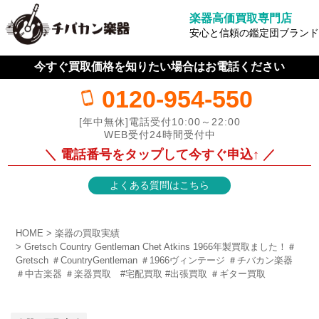
楽器高価買取専門店
安心と信頼の鑑定団ブランド
今すぐ買取価格を知りたい場合はお電話ください
0120-954-550
[年中無休]電話受付10:00～22:00
WEB受付24時間受付中
＼ 電話番号をタップして今すぐ申込↑ ／
よくある質問はこちら
HOME
楽器の買取実績
Gretsch Country Gentleman Chet Atkins 1966年製買取ました！＃
Gretsch ＃CountryGentleman ＃1966ヴィンテージ ＃チバカン楽器
＃中古楽器 ＃楽器買取 #宅配買取 #出張買取 ＃ギター買取