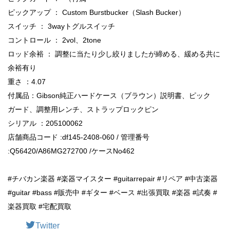
ピックアップ ： Custom Burstbucker（Slash Bucker）
スイッチ ： 3wayトグルスイッチ
コントロール ： 2vol、2tone
ロッド余裕 ： 調整に当たり少し絞りましたが締める、緩める共に
余裕有り
重さ ：4.07
付属品：Gibson純正ハードケース（ブラウン）説明書、ピック
ガード、調整用レンチ、ストラップロックピン
シリアル ：205100062
店舗商品コード :df145-2408-060 / 管理番号
:Q56420/A86MG272700 /ケースNo462
#チバカン楽器 #楽器マイスター #guitarrepair #リペア #中古楽器
#guitar #bass #販売中 #ギター #ベース #出張買取 #楽器 #試奏 #
楽器買取 #宅配買取
Twitter