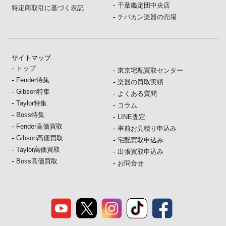
-
千葉鑑定団中央店
特定商取引に基づく表記
-
チバカン楽器の売場
サイトマップ
-
トップ
-
東京宅配買取センター
-
Fender特集
-
楽器の買取実績
-
Gibson特集
-
よくある質問
-
Taylor特集
-
コラム
-
Boss特集
-
LINE査定
-
Fender高価買取
-
事前お見積り申込み
-
Gibson高価買取
-
宅配買取申込み
-
Taylor高価買取
-
出張買取申込み
-
Boss高価買取
-
お問合せ