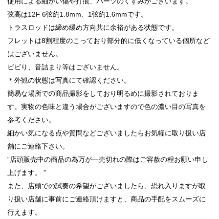
使用による細かい傷や打痕、パーツのくすみがございます。
弦高は12F 6弦約1.8mm、1弦約1.6mmです。
トラスロッドは締め緩め方向共に余裕がある状態です。
フレットは8割程度のこっており部分的に低くなっている個所など
はございません。
ビビり、音詰まり等はございません。
＊外観の状態は写真にて確認ください。
簡易な場所での商品撮影をしており明るめに撮影されておりま
す。実物の色味と違う場合がございますので色の濃い目の写真を
参考ください。
細かい気になる点や質問などございましたらお気軽に取り扱い店
舗にご連絡下さい。
“店頭販売中の商品の為万が一売切れの際はご容赦の程お願い申し
上げます。 ”
また、店頭での試奏の希望がございましたら、恐れ入りますが取
り扱い店舗に事前にご連絡頂けますと、商品の手配をスムーズに
行えます。