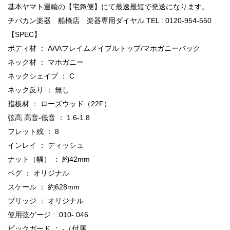
基本ヤマト運輸の【宅急便】にて最速最短で発送になります。
チバカン楽器 船橋店 楽器専用ダイヤル TEL : 0120-954-550
【SPEC】
ボディ材 ： AAAフレイムメイプルトップ/マホガニーバック
ネック材 ： マホガニー
ネックシェイプ ： C
ネック反り ： 無し
指板材 ： ローズウッド（22F）
弦高 高音-低音 ： 1.6-1.8
フレット残 ： 8
インレイ ： ディッシュ
ナット（幅） ： 約42mm
ペグ ： オリジナル
スケール ： 約628mm
ブリッジ ： オリジナル
使用弦ゲージ : .010-.046
ピックガード ： -（付属