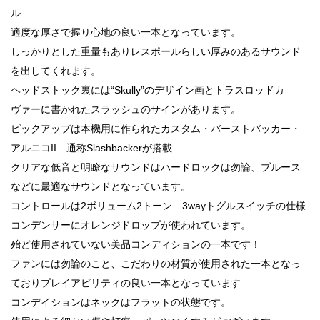
ル
適度な厚さで握り心地の良い一本となっています。
しっかりとした重量もありレスポールらしい厚みのあるサウンド
を出してくれます。
ヘッドストック裏には“Skully”のデザイン画とトラスロッドカ
ヴァーに書かれたスラッシュのサインがあります。
ピックアップは本機用に作られたカスタム・バーストバッカー・
アルニコII 通称Slashbackerが搭載
クリアな低音と明瞭なサウンドはハードロックは勿論、ブルース
などに最適なサウンドとなっています。
コントロールは2ボリューム2トーン 3wayトグルスイッチの仕様
コンデンサーにオレンジドロップが使われています。
殆ど使用されていない美品コンディションの一本です！
ファンには勿論のこと、こだわりの材質が使用された一本となっ
ておりプレイアビリティの良い一本となっています
コンデイションはネックはフラットの状態です。