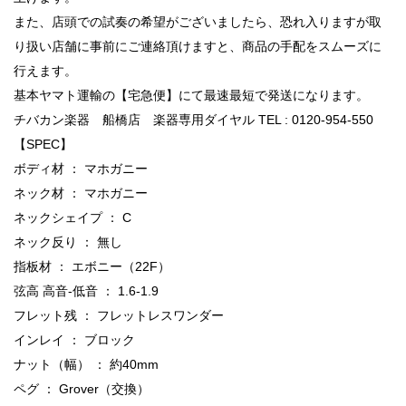
また、店頭での試奏の希望がございましたら、恐れ入りますが取
り扱い店舗に事前にご連絡頂けますと、商品の手配をスムーズに
行えます。
基本ヤマト運輸の【宅急便】にて最速最短で発送になります。
チバカン楽器 船橋店 楽器専用ダイヤル TEL : 0120-954-550
【SPEC】
ボディ材 ： マホガニー
ネック材 ： マホガニー
ネックシェイプ ： C
ネック反り ： 無し
指板材 ： エボニー（22F）
弦高 高音-低音 ： 1.6-1.9
フレット残 ： フレットレスワンダー
インレイ ： ブロック
ナット（幅） ： 約40mm
ペグ ： Grover（交換）