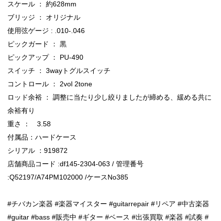
スケール ： 約628mm
ブリッジ ： オリジナル
使用弦ゲージ : .010-.046
ピックガード ： 黒
ピックアップ ： PU-490
スイッチ ： 3wayトグルスイッチ
コントロール ： 2vol 2tone
ロッド余裕 ： 調整に当たり少し絞りましたが締める、緩める共に
余裕有り
重さ ： 3.58
付属品：ハードケース
シリアル ：919872
店舗商品コード :df145-2304-063 / 管理番号
:Q52197/A74PM102000 /ケースNo385
#チバカン楽器 #楽器マイスター #guitarrepair #リペア #中古楽器
#guitar #bass #販売中 #ギター #ベース #出張買取 #楽器 #試奏 #