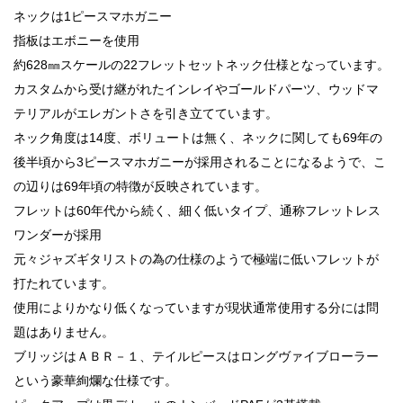
ネックは1ピースマホガニー
指板はエボニーを使用
約628㎜スケールの22フレットセットネック仕様となっています。
カスタムから受け継がれたインレイやゴールドパーツ、ウッドマ
テリアルがエレガントさを引き立てています。
ネック角度は14度、ボリュートは無く、ネックに関しても69年の
後半頃から3ピースマホガニーが採用されることになるようで、こ
の辺りは69年頃の特徴が反映されています。
フレットは60年代から続く、細く低いタイプ、通称フレットレス
ワンダーが採用
元々ジャズギタリストの為の仕様のようで極端に低いフレットが
打たれています。
使用によりかなり低くなっていますが現状通常使用する分には問
題はありません。
ブリッジはＡＢＲ－１、テイルピースはロングヴァイブローラー
という豪華絢爛な仕様です。