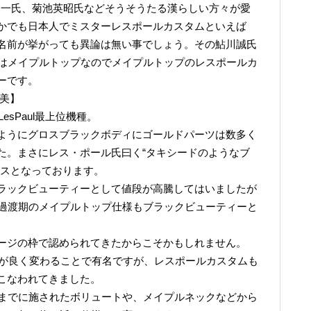
井健一氏、菊池英昭氏などそうそうたる漢らしい方々が愛
かでも日本人でミスターレスポールカスタムといえば
名前が挙がっても異論は無い事でしょう。その鮎川誠氏
ムはメイプルトップなのでメイプルトップのレスポールカ
ーです。
の美】
esPaul最上位機種。
ようにグロスブラックボディにゴールドパーツは数多く
た。まさにレス・ポール氏曰く“タキシードのようなブ
クスとなっております。
ラックビューティーとして値段が高騰してはいましたが
に過渡期のメイプルトップ仕様もブラックビューティーと
ージの枠で認められてきたからこそかもしれません。
仕様が良く変わることで有名ですが、レスポールカスタムも
こなわれてきました。
れまでに施されたボリュートや、メイプルネックなどから