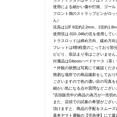
使用による細かい傷や打痕、ゴール
フロント側のストラップピンがロッ
ん）
弦高は12F 6弦約2.2mm、1弦約1.
使用弦は.010-.046の弦を使用して
トラスロッドは締め方向、緩め方向
フレットは8割程度のこっており部
ビビり、音詰まり等はございません
付属品はGibsonハードケース（茶
＊外観の状態は写真にて確認くださ
簡易な場所での商品撮影をしており
ございますので色の濃い目の写真を
細かい気になる点や質問などござい
“店頭販売中の商品の為万が一売切れ
また、店頭での試奏の希望がござい
頂けますと、商品の手配をスムーズ
基本ヤマト運輸の【宅急便】にて最