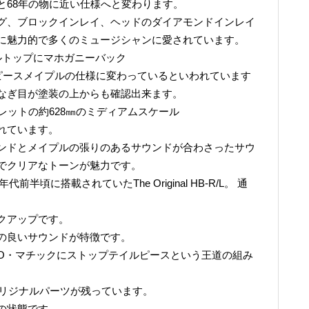
と68年の物に近い仕様へと変わります。
グ、ブロックインレイ、ヘッドのダイアモンドインレイ
に魅力的で多くのミュージシャンに愛されています。
ルトップにマホガニーバック
3ピースメイプルの仕様に変わっているといわれています
なぎ目が塗装の上からも確認出来ます。
レットの約628㎜のミディアムスケール
れています。
ンドとメイプルの張りのあるサウンドが合わさったサウ
でクリアなトーンが魅力です。
前半頃に搭載されていたThe Original HB-R/L。 通
クアップです。
の良いサウンドが特徴です。
O・マチックにストップテイルピースという王道の組み
、オリジナルパーツが残っています。
の状態です。