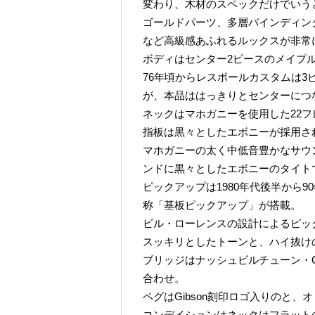
変わり、木材のスペックだけでいう
ゴールドパーツ、多層バインディン
など高級感あふれるルックスが非常
ボディはセンター2ピースのメイプ
76年頃からレスポールカスタムは
が、本品ははっきりとセンターにつ
ネックはマホガニーを使用した22フ
指板は黒々としたエボニーが採用さ
マホガニーの太く中低音豊かなサウ
ンドに黒々としたエボニーのタイト
ピックアップは1980年代後半から90年代
称「基板ピックアップ」が搭載。
ビル・ローレンスの設計によるピッ
スッキリとしたトーンと、ハイ抜け
ブリッジはナッシュビルチューン・
合わせ。
ペグはGibson刻印ロゴ入りのと
コンデイションはネックはフラット