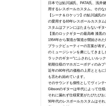
日本では鮎川誠氏、PATA氏、浅
用するレスポールカスタム。そのな
【シーナ＆ロケッツ】の鮎川誠氏の
の愛用する69年レスポールカスタ
スタムはファンにはたまらないギタ
【漢のロックギターの最高峰 漆黒
1954年から製造が製造が開始されたL
ブラックビューティーの言葉が表す
のミュージシャンを虜にしてきまし
ラックのギター”にふさわしいルッ
初期仕様のマホガニーボディのみブ
近年の80年代の価格の上昇ととも
も言われ始めています。
そのサウンドも個性としてヴィンテ
Gibsonのギターは年代によって
それに漏れず仕様変更がたびたびお
90年代のレスポールカスタムはそ