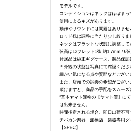
モデルです。
コンディションはネックはほぼまっ
使用によるキズがあります。
動作やサウンドには問題はありませ
ロッド残は調整に当たり少し絞りま
ネックはフラットな状態に調整して
弦高は12フレット1弦 約1.7mm / 6
付属品は純正ギグケース、製品保証
＊外観の状態は写真にて確認くださ
細かい気になる点や質問などござい
また、店頭での試奏の希望がござい
頂けますと、商品の手配をスムーズ
“基本ヤマト運輸の【ヤマト便】に
は出来ません。
時間指定される場合、即日出荷不可
チバカン楽器 船橋店 楽器専用ダイヤル TE
【SPEC】