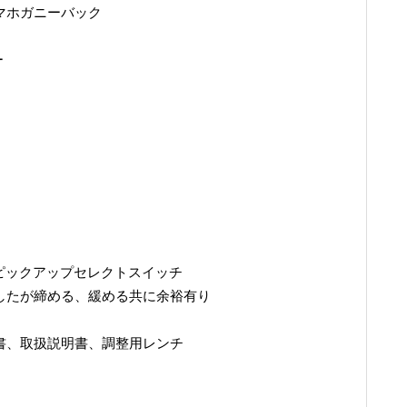
、マホガニーバック
ー
3Wayピックアップセレクトスイッチ
ましたが締める、緩める共に余裕有り
証書、取扱説明書、調整用レンチ