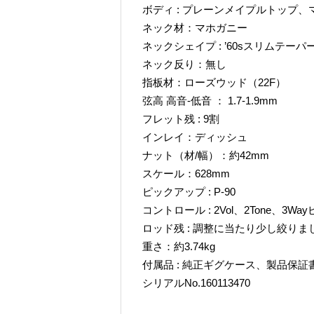
ボディ : プレーンメイプルトップ
ネック材：マホガニー
ネックシェイプ : ’60sスリムテーパ
ネック反り：無し
指板材：ローズウッド（22F）
弦高 高音-低音 ： 1.7-1.9mm
フレット残 : 9割
インレイ：ディッシュ
ナット（材/幅）：約42mm
スケール：628mm
ピックアップ : P-90
コントロール : 2Vol、2Tone、
ロッド残 : 調整に当たり少し絞り
重さ：約3.74kg
付属品 : 純正ギグケース、製品保
シリアルNo.160113470