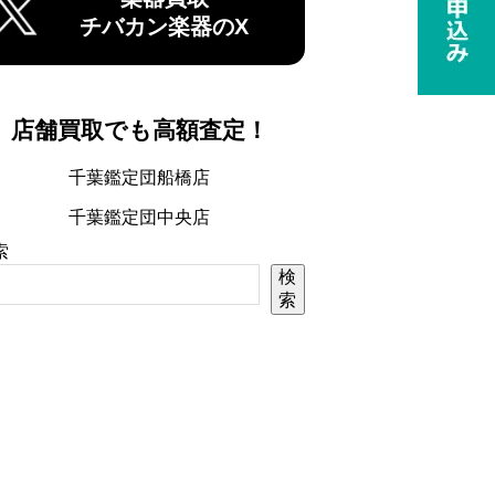
チバカン楽器のX
店舗買取でも高額査定！
千葉鑑定団船橋店
千葉鑑定団中央店
索
検
索