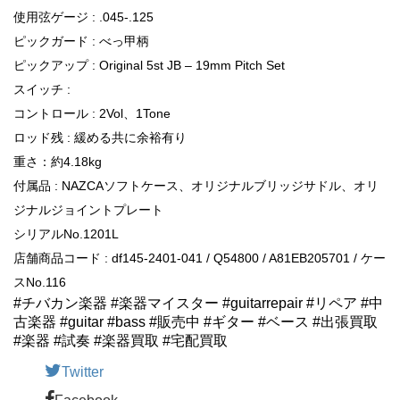
使用弦ゲージ : .045-.125
ピックガード : べっ甲柄
ピックアップ : Original 5st JB – 19mm Pitch Set
スイッチ :
コントロール : 2Vol、1Tone
ロッド残 : 緩める共に余裕有り
重さ：約4.18kg
付属品 : NAZCAソフトケース、オリジナルブリッジサドル、オリ
ジナルジョイントプレート
シリアルNo.1201L
店舗商品コード : df145-2401-041 / Q54800 / A81EB205701 / ケー
スNo.116
#チバカン楽器 #楽器マイスター #guitarrepair #リペア #中
古楽器 #guitar #bass #販売中 #ギター #ベース #出張買取
#楽器 #試奏 #楽器買取 #宅配買取
Twitter