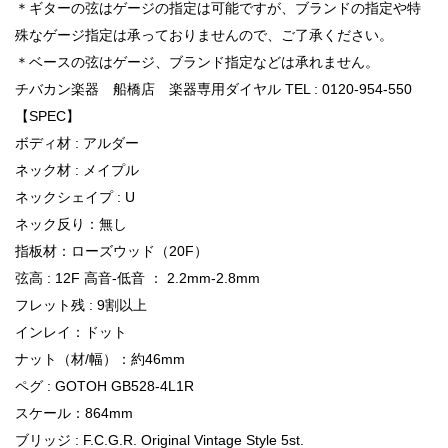
＊ギターの弦はゲージの指定は可能ですが、ブランドの指定や特
殊なゲージ指定は承っておりませんので、ご了承ください。
＊ベースの弦はゲージ、ブランド指定などは承れません。
チバカン楽器 船橋店 楽器専用ダイヤル TEL : 0120-954-550
【SPEC】
ボディ材 : アルダー
ネック材 : メイプル
ネックシェイプ : U
ネック反り：無し
指板材：ローズウッド（20F）
弦高 : 12F 高音-低音 ： 2.2mm-2.8mm
フレット残 : 9割以上
インレイ：ドット
ナット（材/幅）：約46mm
ペグ : GOTOH GB528-4L1R
スケール：864mm
ブリッジ : F.C.G.R. Original Vintage Style 5st.