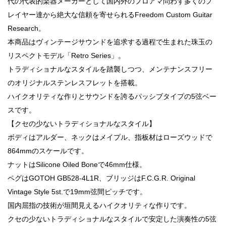
代の代表的楽器メーカーとして国内外のプロアマ問わず多くのプ
レイヤー達から絶大な信頼を寄せられるFreedom Custom Guitar
Research。
本商品はヴィンテージサウンドを追求する過程で生まれた珠玉の
リスペクトモデル「Retro Series」。
トラディショナルなスタイルを踏襲しつつ、メンテナンスフリー
のオリジナルステンレスフレットを搭載。
ハイクオリティな作りとサウンドを誇るパッシブタイプの5弦ベー
スです。
【クセの少ないトラディショナルなスタイル】
ボディはアルダー、ネックはメイプル、指板材はローズウッドで
864mmのスケールです。
ナットはSilicone Oiled Boneで46mm仕様。
ペグはGOTOH GB528-4L1R、ブリッジはF.C.G.R. Original
Vintage Style 5st.で19mm弦間ピッチです。
国内屈指の技術が垣間見えるハイクオリティな作りです。
クセの少ないトラディショナルなスタイルで安定した演奏性の5弦