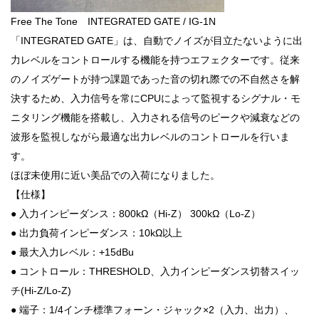
Free The Tone INTEGRATED GATE / IG-1N
「INTEGRATED GATE」は、自動でノイズが目立たないように出
力レベルをコントロールする機能を持つエフェクターです。従来
のノイズゲートが持つ課題であった音の切れ際での不自然さを解
決するため、入力信号を常にCPUによって監視するシグナル・モ
ニタリング機能を搭載し、入力される信号のピークや減衰などの
波形を監視しながら最適な出力レベルのコントロールを行いま
す。
ほぼ未使用に近い美品での入荷になりました。
【仕様】
● 入力インピーダンス：800kΩ（Hi-Z） 300kΩ（Lo-Z）
● 出力負荷インピーダンス：10kΩ以上
● 最大入力レベル：+15dBu
● コントロール：THRESHOLD、入力インピーダンス切替スイッ
チ(Hi-Z/Lo-Z)
● 端子：1/4インチ標準フォーン・ジャック×2（入力、出力）、