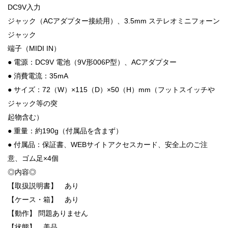
DC9V入力
ジャック（ACアダプター接続用）、3.5mm ステレオミニフォーン
ジャック
端子（MIDI IN）
● 電源：DC9V 電池（9V形006P型）、ACアダプター
● 消費電流：35mA
● サイズ：72（W）×115（D）×50（H）mm（フットスイッチや
ジャック等の突
起物含む）
● 重量：約190g（付属品を含まず）
● 付属品：保証書、WEBサイトアクセスカード、安全上のご注
意、ゴム足×4個
◎内容◎
【取扱説明書】 あり
【ケース・箱】 あり
【動作】 問題ありません
【状態】 美品