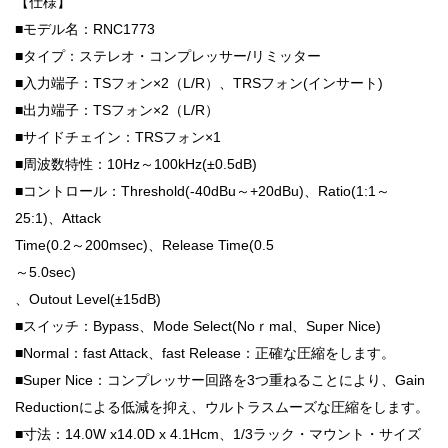
【仕様】
■モデル名：RNC1773
■タイプ：ステレオ・コンプレッサー/リミッター
■入力端子：TSフォン×2（L/R）、TRSフォン(インサート)
■出力端子：TSフォン×2（L/R）
■サイドチェイン：TRSフォン×1
■周波数特性：10Hz～100kHz(±0.5dB)
■コントロール：Threshold(-40dBu～+20dBu)、Ratio(1:1～
25:1)、Attack
Time(0.2～200msec)、Release Time(0.5
～5.0sec)
、Outout Level(±15dB)
■スイッチ：Bypass、Mode Select(Noｒmal、Super Nice)
■Normal：fast Attack、fast Release：正確な圧縮をします。
■Super Nice：コンプレッサー回路を3つ重ねることにより、Gain
Reductionによる低減を抑え、ウルトラスムーズな圧縮をします。
■寸法：14.0W x14.0D x 4.1Hcm、1/3ラック・マウント・サイズ