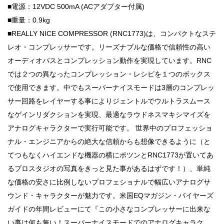
■電源：12VDC 500mA (ACアダプター付属)
■重量：0.9kg
■REALLY NICE COMPRESSOR (RNC1773)は、コンパクトなステ
レオ・コンプレッサーです。リーズナブルな価格で信頼性の高い
オーディオパスとコンプレッション動作を実現しています。RNC
では２つの異なったコンプレッション・レシピを１つのボックス
で使用できます。中でもスーパーナイスモードは3層のコンプレッ
サー回路をレイヤーする事によりジェントルでウルトラスムース
なゲインリダクションを実現、最適なラウドネスマキシマイズを
アナログキャラクターで実行可能です。 世界中のプロフェッショ
ナル・エンジニアからの絶大な信頼からも想像できるように（と
てつもなくハイエンドな機器の横にポツンとRNC1773が置いてあ
るプロスタジオの写真をきっと見た事があるはずです！）、単純
な価格の安さに比例しないプロフェショナルで幅広いアナログサ
ウンド・キャラクターが魅力です。米国EQマガジン・バイヤーズ
ガイドの年間レビューにて『この小さなコンプレッサーに出来な
い事は何も無い！スーパーナイスモードでのアナログキャラク