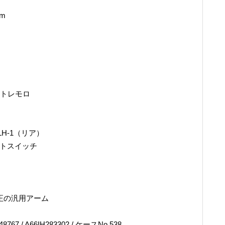
mm
ドトレモロ
LH-1（リア）
クトスイッチ
純正の汎用アーム
8767 / A66IH283302 / ケースNo.538