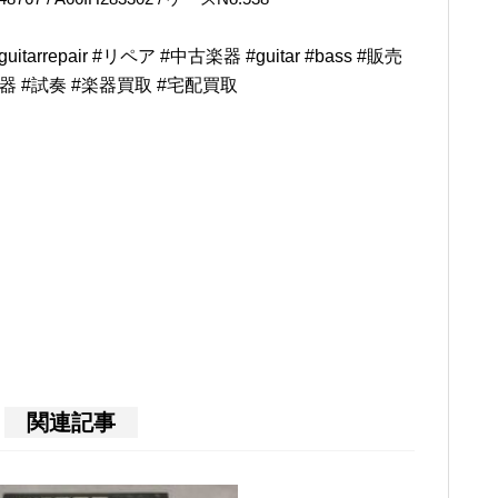
rrepair #リペア #中古楽器 #guitar #bass #販売
楽器 #試奏 #楽器買取 #宅配買取
関連記事