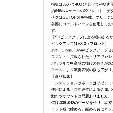
指板は350Rで400Rと比べてやや肉
約648㎜スケールの22フレット、
ペグはGOTOH製を搭載。ブリッジ
各部にゴールドパーツを使用してお
す。
【SHピックアップによる幅のある
ピックアップはVS-3（フロント）、
1Vol、1Tone、3Wayピックア
フロントに搭載されたクリアでやや
パワフルで中高域の抜けの良さが魅
アームにより演奏表現の幅も広がり
【商品状態】
コンディションはネックはほぼまっ
使用によるキズや経年による金属パ
動作やサウンドは問題ありません。
弦は.009-.042のゲージを張り、
ロッド残は締める、緩める共にネッ