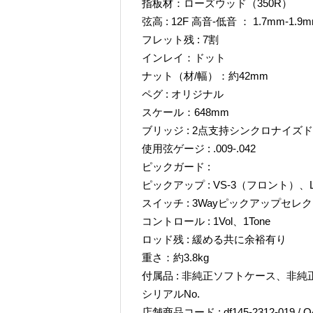
指板材：ローズウッド（350R）
弦高 : 12F 高音-低音 ： 1.7mm-1.9
フレット残 : 7割
インレイ：ドット
ナット（材/幅）：約42mm
ペグ : オリジナル
スケール：648mm
ブリッジ : 2点支持シンクロナイズ
使用弦ゲージ : .009-.042
ピックガード :
ピックアップ : VS-3（フロント）、
スイッチ : 3Wayピックアップセレ
コントロール : 1Vol、1Tone
ロッド残 : 緩める共に余裕有り
重さ：約3.8kg
付属品 : 非純正ソフトケース、非
シリアルNo.
店舗商品コード : df145-2312-019 / Q4