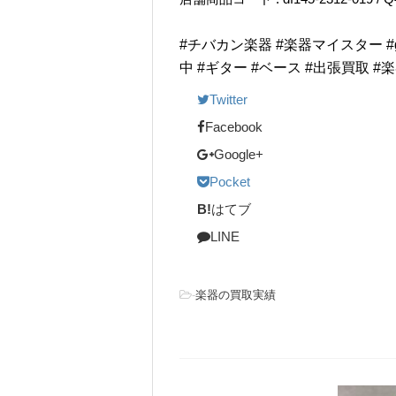
#チバカン楽器 #楽器マイスター #guita
中 #ギター #ベース #出張買取 #
Twitter
Facebook
Google+
Pocket
B!
はてブ
LINE
-
楽器の買取実績