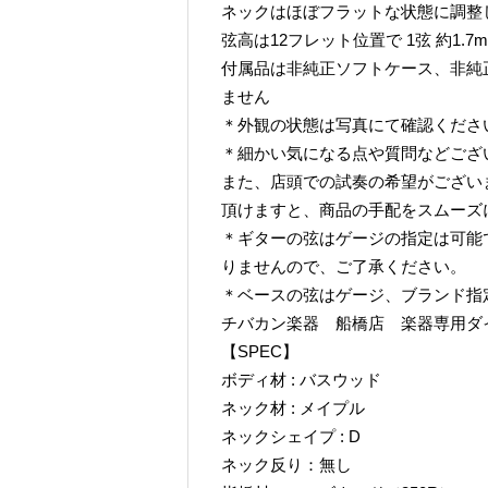
ネックはほぼフラットな状態に調整
弦高は12フレット位置で 1弦 約1.7mm
付属品は非純正ソフトケース、非純
ません
＊外観の状態は写真にて確認くださ
＊細かい気になる点や質問などござ
また、店頭での試奏の希望がござい
頂けますと、商品の手配をスムーズ
＊ギターの弦はゲージの指定は可能
りませんので、ご了承ください。
＊ベースの弦はゲージ、ブランド指
チバカン楽器 船橋店 楽器専用ダイヤル TE
【SPEC】
ボディ材 : バスウッド
ネック材 : メイプル
ネックシェイプ : D
ネック反り：無し