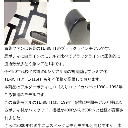
布袋ファンは必見のTE-95HTのブラックラインモデルです。
黒ボディに白ラインのモデルと比べてブラックラインは圧倒的に
流通数が少なく激レアな1本です。
今や80年代後半製造のLシリアル期の初期型はプレミア化。
TE-95HTとTE-115HTも年々価格が高騰しております。
本商品はアルダーボディにロゴ入りロッドカバーの1990～1993年
ごろ製造のモデルです。
この布袋モデルのTE-95HTは、1994年を境に中期モデルと呼ばれ
るボディ材がバスウッド、指板が400Rから350Rへと仕様が変更さ
れました。
さらに2000年代後半にはスペックは中期モデルと同じですが、木