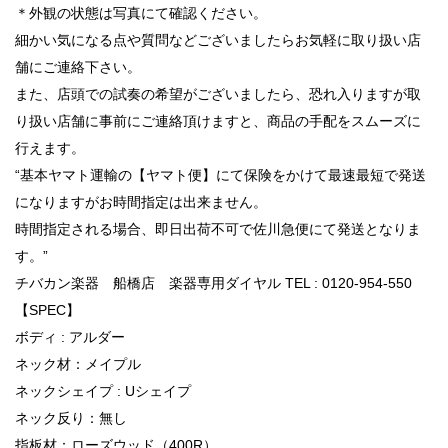
＊外観の状態は写真にて確認ください。
細かい気になる点や質問などございましたらお気軽に取り扱い店
舗にご連絡下さい。
また、店頭での試奏の希望がございましたら、恐れ入りますが取
り扱い店舗に事前にご連絡頂けますと、商品の手配をスムーズに
行えます。
“基本ヤマト運輸の【ヤマト便】にて保険をかけて最速最短で発送
になりますがお時間指定は出来ません。
時間指定される場合、即日出荷不可で佐川急便にて発送となりま
す。”
チバカン楽器 船橋店 楽器専用ダイヤル TEL : 0120-954-550
【SPEC】
ボディ : アルダー
ネック材：メイプル
ネックシェイプ : Uシェイプ
ネック反り：無し
指板材：ローズウッド（400R）