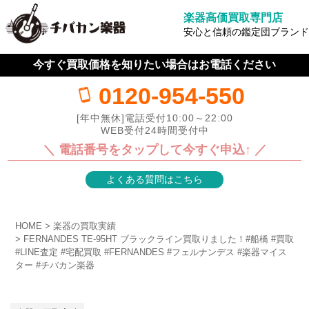
楽器高価買取専門店
安心と信頼の鑑定団ブランド
今すぐ買取価格を知りたい場合はお電話ください
0120-954-550
[年中無休]電話受付10:00～22:00
WEB受付24時間受付中
＼ 電話番号をタップして今すぐ申込↑ ／
よくある質問はこちら
HOME
楽器の買取実績
FERNANDES TE-95HT ブラックライン買取りました！#船橋 #買取
#LINE査定 #宅配買取 #FERNANDES #フェルナンデス #楽器マイス
ター #チバカン楽器