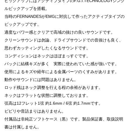
ピックアップにはアクティブタイプのF.G.I.TECHNOLOGYシング
ルピックアップを搭載。
当時のFERNANDESがEMGに対抗して作ったアクティブタイプの
ピックアップです。
適度なパワー感とクリアで高域の抜けの良いサウンドです。
クリーンサウンドは勿論、ドライブサウンドでの音抜けも良く、
思わずカッティングしたくなるサウンドです。
コンディションはネックはほぼまっすぐです。
バックに結構キズが多く 実際に使われていた感が強いです。
使用によるキズや経年による金属パーツのくすみがあります。
動作やサウンドには問題はありません。
ロッド残はネック調整を行える程の余裕があります。
ネックはフラットな状態に調整しております。
弦高は12フレット1弦 約1.6mm / 6弦 約1.7mmです。
ビビリや音詰まりはありません。
付属品は非純正ソフトケース（黒）です。製品保証書、取扱説明
書は付属しません。