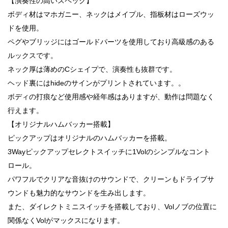
【演奏性の高いスペック】
ボディ材はマホガニー、ネックはメイプル、指板材はローズウッ
ドを使用。
ペグやブリッジにはゴールドパーツを使用しており高級感のある
ルックスです。
ネック厚は薄めのCシェイプで、演奏性も抜群です。
ヘッド裏にはhideのサインがプリントされています。。
ボディの打痕など使用感や経年感はありますが、動作は問題なく
行えます。
【オリジナルハムバッカー搭載】
ピックアップはオリジナルのハムバッカーを搭載。
3Wayピックアップセレクトスイッチに1Volのシンプルなコント
ロール。
パワフルでクリアな音抜けのサウンドで、クリーンもドライブサ
ウンドも魅力的なサウンドを生み出します。
また、ダイレクトミニスイッチを搭載しており、Volノブの位置に
関係なくVolがマックスになります。