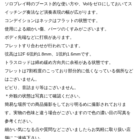
ソロプレイ時のブースト的な使い方や、Volをゼロにしておいてス
イッチング奏法など演奏表現の幅が広がります。
コンデイションはネックはフラットの状態です。
使用による細かい傷、パーツのくすみがございます。
ボディ先端などに打痕があります。
フレットすり合わせが行われています。
弦高は12F 6弦約1.8mm、1弦約1.6mmです。
トラスロッドは締め緩め方向共に余裕がある状態です。
フレットは7割程度のこっており部分的に低くなっている個所など
はございません。
ビビり、音詰まり等はございません。
＊外観の状態は写真にて確認ください。
簡易な場所での商品撮影をしており明るめに撮影されておりま
す。実物の色味と違う場合がございますので色の濃い目の写真を
参考ください。
細かい気になる点や質問などございましたらお気軽に取り扱い店
舗にご連絡下さい。