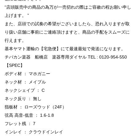
“店頭販売中の商品の為万が一売切れの際はご容赦の程お願い申し
上げます。 ”
また、店頭での試奏の希望がございましたら、恐れ入りますが取
り扱い店舗に事前にご連絡頂けますと、商品の手配をスムーズに
行えます。
基本ヤマト運輸の【宅急便】にて最速最短で発送になります。
チバカン楽器 船橋店 楽器専用ダイヤル TEL : 0120-954-550
【SPEC】
ボディ材 ： マホガニー
ネック材 ： メイプル
ネックシェイプ ： C
ネック反り ： 無し
指板材 ： ローズウッド（24F）
弦高 高音-低音 ： 1.6-1.8
フレット残 ： 7
インレイ ： クラウドインレイ