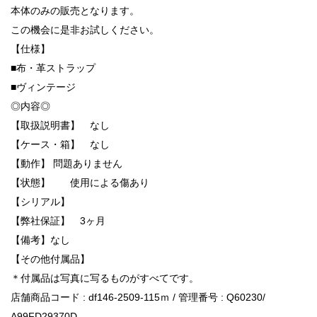
本体のみの販売となります。
この機会に是非お試しください。
【仕様】
■布・革ストラップ
■ヴィンテージ
◎内容◎
【取扱説明書】 なし
【ケース・箱】 なし
【動作】 問題ありません
【状態】 使用による傷あり
【シリアル】
【弊社保証】 3ヶ月
【備考】なし
【その他付属品】
＊付属品は写真に写るものがすべてです。
店舗商品コード : df146-2509-115ｍ / 管理番号 : Q60230/
A99FD29370D