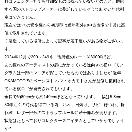
料はフェンダー社でも詳細なものは残っていないとのこと。供給
する国のストラップメーカーに委託しているそうで細かい年代判
定はできません。
現在では その稀少性から初期型は近年海外の中古市場で非常に高
値で取引されています。
※製造している場所によって記事が若干違いがある物がございま
す。
2024年12月で200～249＄ 現時点のレート￥30000ほど。
あの憧れのアーティストの肩にかかっている逆向きの横ロゴモノ
グラムは一部のマニアが探していたものではありましたが 近年
OKAMOTO’Sのベーシスト ハマ・オカモトさんが監修し復刻され
ている横ロゴが発売されてもいます。
全長で約80cmから約140cmほどとなっています。 幅は5.3cm
50年近くの時代を得ている為 汚れ、日焼け、サビ、ほつれ、折
れ跡 レザー部分のストラップホールに若干痛みがあります。
状態はたもっておりコレクターズアイテムとしていかがでしょう
か?