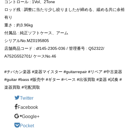
コントロール : 1Vol、2Tone
ロッド残 : 調整に当たり少し絞りましたが締める、緩める共に余裕
有り
重さ：約3.96kg
付属品 : 純正ソフトケース、アーム
シリアルNo.MZ0195805
店舗商品コード : df145-2305-036 / 管理番号 : Q52322/
A752G552701/ ケースNo.46
#チバカン楽器 #楽器マイスター #guitarrepair #リペア #中古楽器
#guitar #bass #販売中 #ギター #ベース #出張買取 #楽器 #試奏 #
楽器買取 #宅配買取
Twitter
Facebook
Google+
Pocket