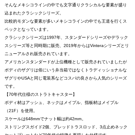
そんなメキシコラインの中でも文字通りクラシカルな要素が盛り
込まれたクラシックシリーズ。
比較的モダンな要素が多いメキシコラインの中でも王道を行くス
ペックとなっています。
クラシックシリーズは1997年、スタンダードシリーズやデラック
スシリーズ等と同時期に販売、2019年からはVinteraシリーズとリ
ニューアルされ販売されています。
アメリカンスタンダードが上位機種として販売されていましたが
ボディのザグリは俗にいう弁当箱ではなくトラディッショナルな
ザグリやUSAと同じ電装系などコスパの良さから人気のシリーズ
です。
【70年代仕様のストラトキャスター】
ボディ材はアッシュ、ネックはメイプル、指板材はメイプル
（21F）を使用。
スケールは648mmでナット幅は約42mm。
ストリングスガイド2個、ブレッドトラスロッド、3点止めネック
セットプレートなど70年代の特徴を再現した仕様です。