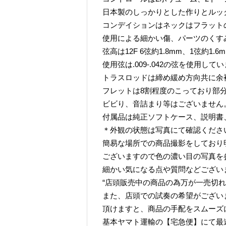
日本製のしっかりとした作りとルッ
コンデイションはネックはフラット
使用による細かい傷、パーツのくす
弦高は12F 6弦約1.8mm、1弦約1.
使用弦は.009-.042の弦を使用して
トラスロッドは締め緩め方向共に余
フレットは8割程度のこっており部
ビビり、音詰まり等はございません
付属品は純正ソフトケース、説明書
＊外観の状態は写真にて確認くださ
簡易な場所での商品撮影をしており
ございますので色の濃い目の写真を
細かい気になる点や質問などござい
“店頭販売中の商品の為万が一売切れ
また、店頭での試奏の希望がござい
頂けますと、商品の手配をスムーズ
基本ヤマト運輸の【宅急便】にて最