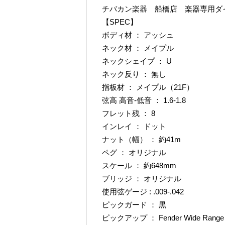
チバカン楽器 船橋店 楽器専用ダイヤル TE
【SPEC】
ボディ材 ： アッシュ
ネック材 ： メイプル
ネックシェイプ ： U
ネック反り ： 無し
指板材 ： メイプル（21F）
弦高 高音-低音 ： 1.6-1.8
フレット残 ： 8
インレイ ： ドット
ナット（幅） ： 約41m
ペグ ： オリジナル
スケール ： 約648mm
ブリッジ ： オリジナル
使用弦ゲージ : .009-.042
ピックガード ： 黒
ピックアップ ： Fender Wide Range 