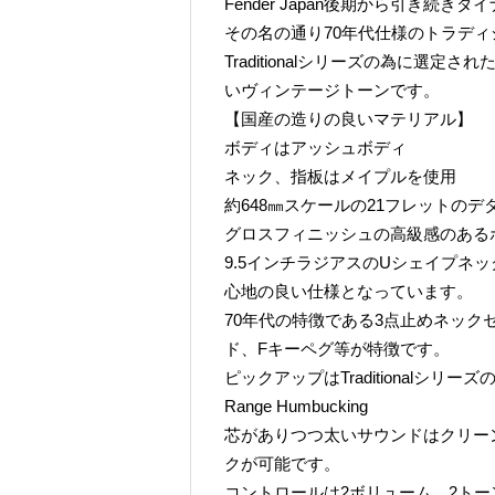
Fender Japan後期から引き続
その名の通り70年代仕様のトラディ
Traditionalシリーズの為に選
いヴィンテージトーンです。
【国産の造りの良いマテリアル】
ボディはアッシュボディ
ネック、指板はメイプルを使用
約648㎜スケールの21フレットの
グロスフィニッシュの高級感のある
9.5インチラジアスのUシェイプネ
心地の良い仕様となっています。
70年代の特徴である3点止めネッ
ド、Fキーペグ等が特徴です。
ピックアップはTraditionalシリー
Range Humbucking
芯がありつつ太いサウンドはクリー
クが可能です。
コントロールは2ボリューム、2トー