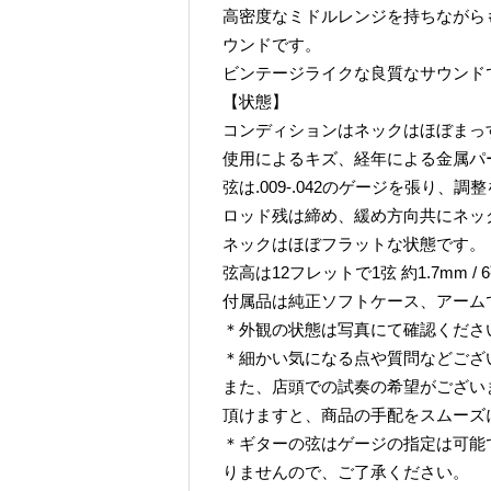
高密度なミドルレンジを持ちながら
ウンドです。
ビンテージライクな良質なサウンド
【状態】
コンディションはネックはほぼまっ
使用によるキズ、経年による金属パ
弦は.009-.042のゲージを張り、
ロッド残は締め、緩め方向共にネッ
ネックはほぼフラットな状態です。
弦高は12フレットで1弦 約1.7mm / 
付属品は純正ソフトケース、アーム
＊外観の状態は写真にて確認くださ
＊細かい気になる点や質問などござ
また、店頭での試奏の希望がござい
頂けますと、商品の手配をスムーズ
＊ギターの弦はゲージの指定は可能
りませんので、ご了承ください。