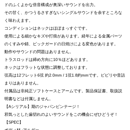
ドのふくよかな倍音構成が奥深いサウンドを出力。
その甘く、かつうるさすぎないシングルサウンドを余すところな
く味わえます。
コンディションはネックはほぼまっすぐです。
使用による細かなキズや打痕があります。経年による金属パーツ
のくすみや錆、ピックガードの日焼けによる変色があります。
動作やサウンドの問題はありません。
トラスロッドは締め方向に10％ほどあります。
ネックはフラットな状態に調整しております。
弦高は12フレット6弦 約2.0mm / 1弦1.8約mmです。ビビリや音詰
まりはありません。
付属品は非純正ソフトケースとアームです。製品保証書、取扱説
明書などは付属しません。
【Aシリアル】期のジャパンビンテージ！
邪気っとした歯切れのよいサウンドをこの機会にぜひどうぞ！
【SPEC】
ボディ材 :アルダー