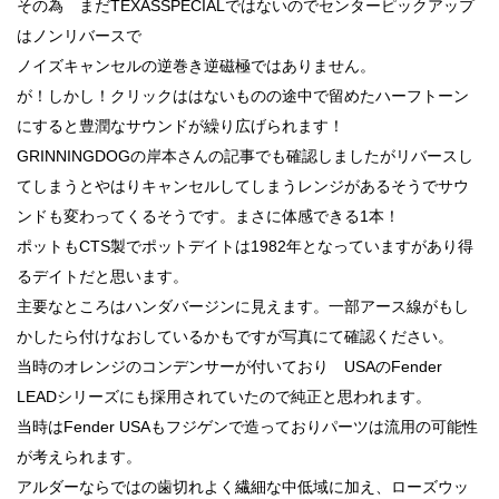
その為 まだTEXASSPECIALではないのでセンターピックアップ
はノンリバースで
ノイズキャンセルの逆巻き逆磁極ではありません。
が！しかし！クリックははないものの途中で留めたハーフトーン
にすると豊潤なサウンドが繰り広げられます！
GRINNINGDOGの岸本さんの記事でも確認しましたがリバースし
てしまうとやはりキャンセルしてしまうレンジがあるそうでサウ
ンドも変わってくるそうです。まさに体感できる1本！
ポットもCTS製でポットデイトは1982年となっていますがあり得
るデイトだと思います。
主要なところはハンダバージンに見えます。一部アース線がもし
かしたら付けなおしているかもですが写真にて確認ください。
当時のオレンジのコンデンサーが付いており USAのFender
LEADシリーズにも採用されていたので純正と思われます。
当時はFender USAもフジゲンで造っておりパーツは流用の可能性
が考えられます。
アルダーならではの歯切れよく繊細な中低域に加え、ローズウッ