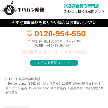
楽器高価買取専門店
安心と信頼の鑑定団ブランド
今すぐ買取価格を知りたい場合はお電話ください
0120-954-550
[年中無休]電話受付10:00～22:00
WEB受付24時間受付中
＼ 電話番号をタップして今すぐ申込↑ ／
よくある質問はこちら
HOME
楽器の買取実績
Fender Japan ST62-70 【Aシリアル】1985年 製買い取りました！
＃チバカン楽器 ＃FenderJapan ＃中古楽器 ＃楽器買取 #宅配買取 #
出張買取