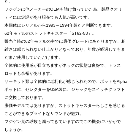
た。
フジゲンは他メーカーのOEMも請け負っていた為、製品クオリ
ティには定評があり現在でも人気が高いです。
本個体はシリアルから1993～1994年製だと判断できます。
62年モデルのストラトキャスター「ST62-53」。
販売当時の62年モデルの中では廉価グレードにあたりますが、粗
雑さは感じられない仕上がりとなっており、年数が経過してもま
だまだ使用していただけます。
全体的に使用感が目立ちますがネックの状態は良好で、トラス
ロッドも余裕があります。
サーキット類は全体的に老朽化が感じられたので、ポットをAlpha
ポットに、セレクターをUSA製に、ジャックをスイッチクラフト
に交換しております。
廉価モデルではありますが、ストラトキャスターらしさを感じる
ことができるブライトなサウンドが魅力。
フジゲン期の球数も減ってきていますのでこの機会にいかがで
しょうか。