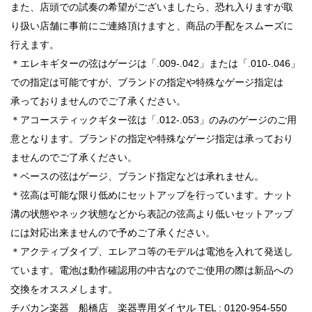
また、店頭での試奏の希望がございましたら、恐れ入りますが取
り扱い店舗に事前にご連絡頂けますと、商品の手配をスムーズに
行えます。
＊エレキギターの弦はゲージは「.009-.042」または「.010-.046」
での指定は可能ですが、ブランドの指定や特殊なゲージ指定は
承っておりませんのでご了承ください。
＊アコースティックギター弦は「.012-.053」のみのゲージのご用
意となります。ブランドの指定や特殊なゲージ指定は承っており
ませんのでご了承ください。
＊ベースの弦はゲージ、ブランド指定などは承れません。
＊弦高は可能な限り低めにセットアップを行っています。ナット
溝の状態やネック状態などから表記の弦高より低いセットアップ
には対応出来ませんので予めご了承ください。
＊アクティブタイプ、エレアコ等のモデルは電池を入れて発送し
ています。電池は動作確認用の中古なのでご使用の際は新品への
交換をオススメします。
チバカン楽器 船橋店 楽器専用ダイヤル TEL : 0120-954-550