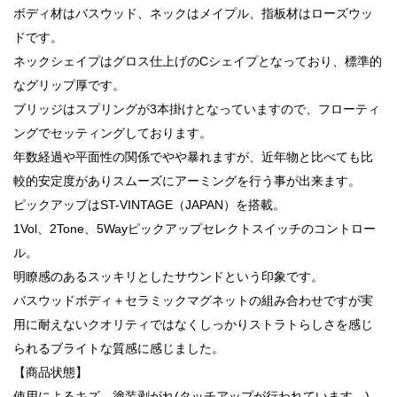
ボディ材はバスウッド、ネックはメイプル、指板材はローズウッ
ドです。
ネックシェイプはグロス仕上げのCシェイプとなっており、標準的
なグリップ厚です。
ブリッジはスプリングが3本掛けとなっていますので、フローティ
ングでセッティングしております。
年数経過や平面性の関係でやや暴れますが、近年物と比べても比
較的安定度がありスムーズにアーミングを行う事が出来ます。
ピックアップはST-VINTAGE（JAPAN）を搭載。
1Vol、2Tone、5Wayピックアップセレクトスイッチのコントロー
ル。
明瞭感のあるスッキリとしたサウンドという印象です。
バスウッドボディ＋セラミックマグネットの組み合わせですが実
用に耐えないクオリティではなくしっかりストラトらしさを感じ
られるブライトな質感に感じました。
【商品状態】
使用によるキズ、塗装剥がれ(タッチアップが行われています。)、