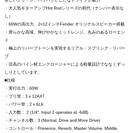
・大人気ギターアンプHot Rodシリーズの初代（ナンバー表示な
し）
・60Wの高出力、2×12インチFender オリジナルスピーカー搭載
・滑らかな高域、伸びやかなミッドレンジ、丸みのあるローエン
ド
・極上のリバーブトーンを実現するリアル・スプリング・リバー
ブ
・弦高のパイン材エンクロージャーによる軽量設計でななくずっ
しりとしています。
■仕様
・実行出力：60W
・プリ管：3 x 12AX7
・パワー管：2 x 6L6
・入力数： 2 (1/4″, Input 2 operates at -6dB)
・チャンネル数：3 (Normal, Drive and More Drive)
・コントロール：Presence, Reverb, Master Volume, Middle,