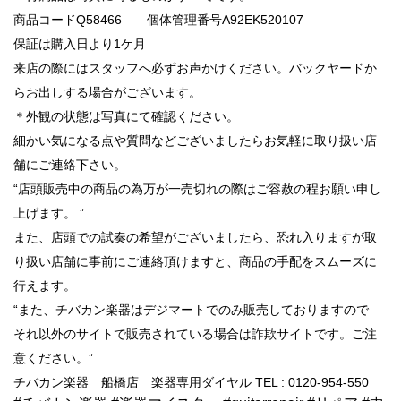
商品コードQ58466 個体管理番号A92EK520107
保証は購入日より1ケ月
来店の際にはスタッフへ必ずお声かけください。バックヤードか
らお出しする場合がございます。
＊外観の状態は写真にて確認ください。
細かい気になる点や質問などございましたらお気軽に取り扱い店
舗にご連絡下さい。
“店頭販売中の商品の為万が一売切れの際はご容赦の程お願い申し
上げます。 ”
また、店頭での試奏の希望がございましたら、恐れ入りますが取
り扱い店舗に事前にご連絡頂けますと、商品の手配をスムーズに
行えます。
“また、チバカン楽器はデジマートでのみ販売しておりますので
それ以外のサイトで販売されている場合は詐欺サイトです。ご注
意ください。”
チバカン楽器 船橋店 楽器専用ダイヤル TEL : 0120-954-550