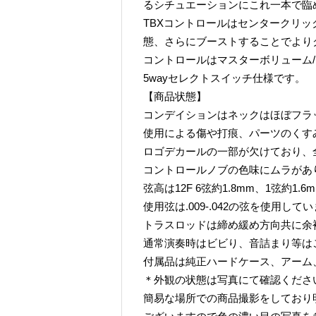
るシチュエーションにこれ一本で臨
TBXコントロールはセンタークリッ
態、さらにブーストすることでより
コントロールはマスターボリューム/
5wayセレクトスイッチ仕様です。
【商品状態】
コンデイションはネックはほぼフラ
使用による傷や打痕、パーツのくす
ロゴデカールの一部が欠けており、
コントロールノブの色味にムラがあ
弦高は12F 6弦約1.8mm、1弦約1.
使用弦は.009-.042の弦を使用して
トラスロッドは締め緩め方向共に余
通常演奏時はビビり、音詰まり等は
付属品は純正ハードケース、アーム
＊外観の状態は写真にて確認くださ
簡易な場所での商品撮影をしており