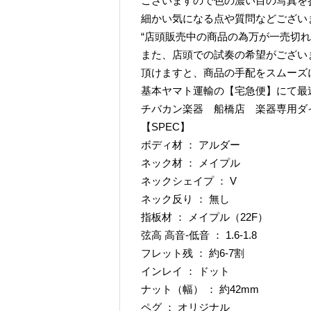
ございますので色の濃い目の写真を
細かい気になる点や質問などござい
“店頭販売中の商品の為万が一売切れ
また、店頭での試奏の希望がござい
頂けますと、商品の手配をスムーズ
基本ヤマト運輸の【宅急便】にて最
チバカン楽器 船橋店 楽器専用ダイヤル TE
【SPEC】
ボディ材 ： アルダー
ネック材 ： メイプル
ネックシェイプ ： V
ネック反り ： 無し
指板材 ： メイプル（22F）
弦高 高音-低音 ： 1.6-1.8
フレット残 ： 約6-7割
インレイ ： ドット
ナット（幅） ： 約42mm
ペグ ： オリジナル