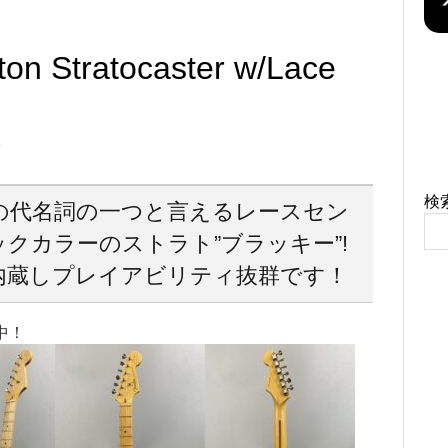
ton Stratocaster w/Lace
製
検
の代名詞の一つと言えるレースセン
クカラーのストラト”ブラッキー”!
内蔵しプレイアビリティ抜群です！
中！