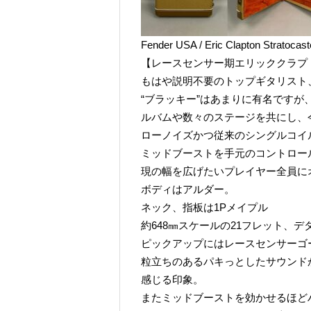
Fender USA / Eric Clapton Stratoca
【レースセンサー期エリッククラプ
もはや説明不要のトップギタリスト
“ブラッキー”はあまりに有名ですが
ルバムや数々のステージを共にし、
ローノイズかつ従来のシングルコイ
ミッドブーストを手元のコントロー
現の幅を広げたいプレイヤー全員に
ボディはアルダー。
ネック、指板は1Pメイプル
約648㎜スケールの21フレット、
ピックアップにはレースセンサーゴ
粒立ちのあるパキっとしたサウンド
感じる印象。
またミッドブーストを効かせるほど