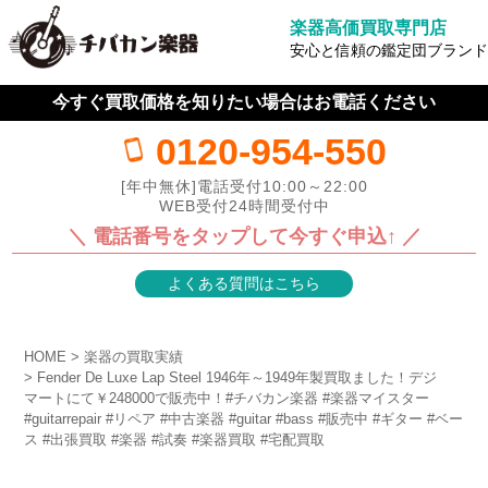
楽器高価買取専門店
安心と信頼の鑑定団ブランド
今すぐ買取価格を知りたい場合はお電話ください
0120-954-550
[年中無休]電話受付10:00～22:00
WEB受付24時間受付中
＼ 電話番号をタップして今すぐ申込↑ ／
よくある質問はこちら
HOME
楽器の買取実績
Fender De Luxe Lap Steel 1946年～1949年製買取ました！デジ
マートにて￥248000で販売中！#チバカン楽器 #楽器マイスター
#guitarrepair #リペア #中古楽器 #guitar #bass #販売中 #ギター #ベー
ス #出張買取 #楽器 #試奏 #楽器買取 #宅配買取