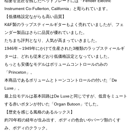
稲妻を意匠を残したヘッドプレートには「Fender Electric
Instrument Co-Fullerton, California」と彫られています。
【低価格設定ながらも高い品質】
K&F製のラップスティールギターもよく売れていましたが、フェ
ンダー製品はさらに品質が優れていました。
たちまち評判となり、人気が高まっていきました。
1946年～1949年にかけて生産された3種類のラップスティールギ
ターは、どれも従来どおり低価格設定となっていました。
もっとも安価なモデルはボリュームコントロールのみの
「Princeton」。
本商品であるボリュームとトーンコントロールの付いた「De
Luxe」。
最上位モデルは基本回路はDe Luxeと同じですが、低音をミュート
する赤いボタンが付いた「Organ Butoon」でした。
【歴史を感じる風格のあるルックス】
約70年程の経年が生み出す、ボディの色合いやパーツ類のくす
み、ボディのクラック。