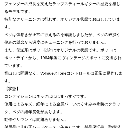
フェンダーの成長を支えたラップスティールギターの歴史を感じ
るモデルです。
特別なクリーニングは行わず、オリジナル状態でお出ししていま
す。
ペグは弦巻きが正常に行えるのを確認しましたが、ペグの破損や
傷みの懸念から過度にチューニングを行っておりません。
また、伝送系はポット以外はオリジナルの状態です。ポットは
ポットデイトから、1964年製にヴィンテージのポットに交換され
ています。
音出しは問題なく、VolmueとToneコントロールは正常に動作しま
す。
【状態】
コンディションはネックはほぼまっすぐです。
使用によるキズ、経年による金属パーツのくすみや塗装のクラッ
ク、ペグの経年劣化があります。
動作やサウンドは問題ありません。
付属品は非純正ハードケース（茶色）です。製品保証書、取扱説