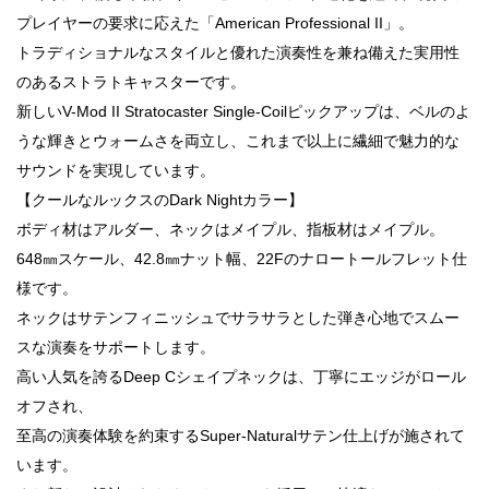
プレイヤーの要求に応えた「American Professional II」。
トラディショナルなスタイルと優れた演奏性を兼ね備えた実用性
のあるストラトキャスターです。
新しいV-Mod II Stratocaster Single-Coilピックアップは、ベルのよ
うな輝きとウォームさを両立し、これまで以上に繊細で魅力的な
サウンドを実現しています。
【クールなルックスのDark Nightカラー】
ボディ材はアルダー、ネックはメイプル、指板材はメイプル。
648㎜スケール、42.8㎜ナット幅、22Fのナロートールフレット仕
様です。
ネックはサテンフィニッシュでサラサラとした弾き心地でスムー
スな演奏をサポートします。
高い人気を誇るDeep Cシェイプネックは、丁寧にエッジがロール
オフされ、
至高の演奏体験を約束するSuper-Naturalサテン仕上げが施されて
います。