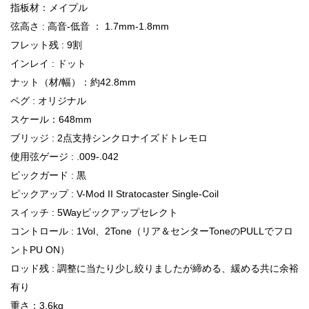
指板材：メイプル
弦高さ : 高音-低音 ： 1.7mm-1.8mm
フレット残 : 9割
インレイ : ドット
ナット（材/幅）：約42.8mm
ペグ : オリジナル
スケール：648mm
ブリッジ : 2点支持シンクロナイズドトレモロ
使用弦ゲージ : .009-.042
ピックガード : 黒
ピックアップ : V-Mod II Stratocaster Single-Coil
スイッチ : 5Wayピックアップセレクト
コントロール : 1Vol、2Tone（リア＆センターToneのPULLでフロ
ントPU ON）
ロッド残 : 調整に当たり少し絞りましたが締める、緩める共に余裕
有り
重さ：3.6kg