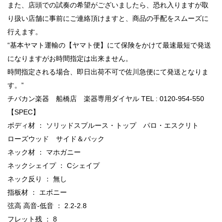
また、店頭での試奏の希望がございましたら、恐れ入りますが取
り扱い店舗に事前にご連絡頂けますと、商品の手配をスムーズに
行えます。
“基本ヤマト運輸の【ヤマト便】にて保険をかけて最速最短で発送
になりますがお時間指定は出来ません。
時間指定される場合、即日出荷不可で佐川急便にて発送となりま
す。”
チバカン楽器 船橋店 楽器専用ダイヤル TEL : 0120-954-550
【SPEC】
ボディ材 ： ソリッドスプルース・トップ パロ・エスクリト
ローズウッド サイド＆バック
ネック材 ： マホガニー
ネックシェイプ ： Cシェイプ
ネック反り ： 無し
指板材 ： エボニー
弦高 高音-低音 ： 2.2-2.8
フレット残 ： 8