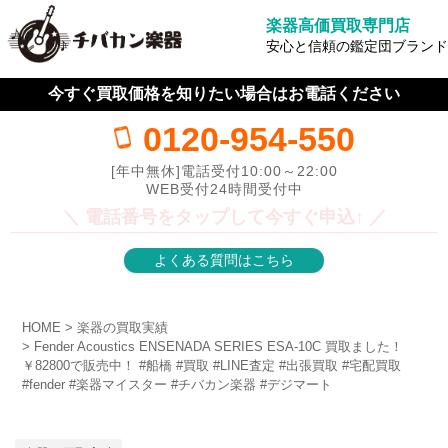
楽器高価買取専門店
安心と信頼の鑑定団ブランド
今すぐ買取価格を知りたい場合はお電話ください
0120-954-550
[年中無休]電話受付10:00～22:00
WEB受付24時間受付中
＼ 電話番号をタップして今すぐ申込↑ ／
よくある質問はこちら
HOME
楽器の買取実績
Fender Acoustics ENSENADA SERIES ESA-10C 買取ました！
￥82800で販売中！ #船橋 #買取 #LINE査定 #出張買取 #宅配買取
#fender #楽器マイスター #チバカン楽器 #デジマート