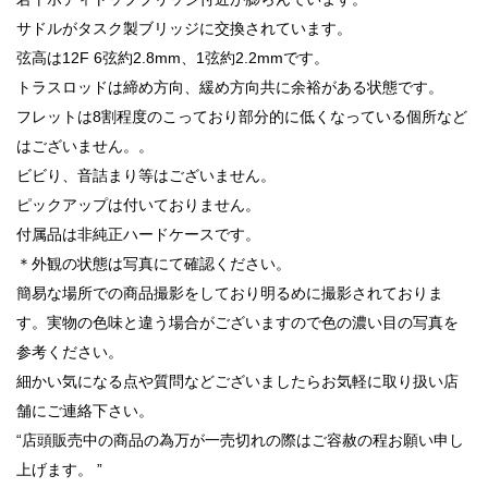
サドルがタスク製ブリッジに交換されています。
弦高は12F 6弦約2.8mm、1弦約2.2mmです。
トラスロッドは締め方向、緩め方向共に余裕がある状態です。
フレットは8割程度のこっており部分的に低くなっている個所など
はございません。。
ビビり、音詰まり等はございません。
ピックアップは付いておりません。
付属品は非純正ハードケースです。
＊外観の状態は写真にて確認ください。
簡易な場所での商品撮影をしており明るめに撮影されておりま
す。実物の色味と違う場合がございますので色の濃い目の写真を
参考ください。
細かい気になる点や質問などございましたらお気軽に取り扱い店
舗にご連絡下さい。
“店頭販売中の商品の為万が一売切れの際はご容赦の程お願い申し
上げます。 ”