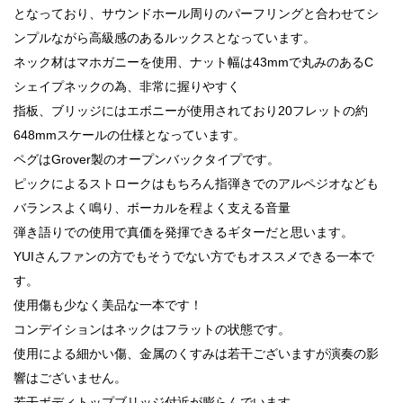
となっており、サウンドホール周りのパーフリングと合わせてシ
ンプルながら高級感のあるルックスとなっています。
ネック材はマホガニーを使用、ナット幅は43mmで丸みのあるC
シェイプネックの為、非常に握りやすく
指板、ブリッジにはエボニーが使用されており20フレットの約
648mmスケールの仕様となっています。
ペグはGrover製のオープンバックタイプです。
ピックによるストロークはもちろん指弾きでのアルペジオなども
バランスよく鳴り、ボーカルを程よく支える音量
弾き語りでの使用で真価を発揮できるギターだと思います。
YUIさんファンの方でもそうでない方でもオススメできる一本で
す。
使用傷も少なく美品な一本です！
コンデイションはネックはフラットの状態です。
使用による細かい傷、金属のくすみは若干ございますが演奏の影
響はございません。
若干ボディトップブリッジ付近が膨らんでいます。