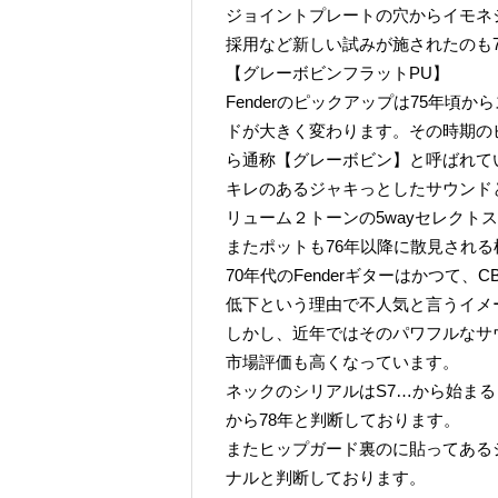
ジョイントプレートの穴からイモネ
採用など新しい試みが施されたのも
【グレーボビンフラットPU】
Fenderのピックアップは75年
ドが大きく変わります。その時期の
ら通称【グレーボビン】と呼ばれて
キレのあるジャキっとしたサウンド
リューム２トーンの5wayセレクト
またポットも76年以降に散見され
70年代のFenderギターはかつて
低下という理由で不人気と言うイメ
しかし、近年ではそのパワフルなサ
市場評価も高くなっています。
ネックのシリアルはS7…から始まるも
から78年と判断しております。
またヒップガード裏のに貼ってある
ナルと判断しております。