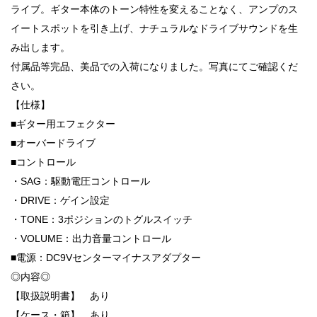
ライブ。ギター本体のトーン特性を変えることなく、アンプのス
イートスポットを引き上げ、ナチュラルなドライブサウンドを生
み出します。
付属品等完品、美品での入荷になりました。写真にてご確認くだ
さい。
【仕様】
■ギター用エフェクター
■オーバードライブ
■コントロール
・SAG：駆動電圧コントロール
・DRIVE：ゲイン設定
・TONE：3ポジションのトグルスイッチ
・VOLUME：出力音量コントロール
■電源：DC9Vセンターマイナスアダプター
◎内容◎
【取扱説明書】 あり
【ケース・箱】 あり