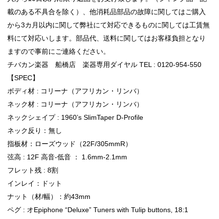
載のある不具合を除く）、他消耗品部品の故障に関してはご購入
から3カ月以内に関して弊社にて対応できるものに関しては工賃無
料にて対応いします。部品代、送料に関してはお客様負担となり
ますので事前にご連絡ください。
チバカン楽器 船橋店 楽器専用ダイヤル TEL : 0120-954-550
【SPEC】
ボディ材 : コリーナ（アフリカン・リンバ）
ネック材 : コリーナ（アフリカン・リンバ）
ネックシェイプ : 1960’s SlimTaper D-Profile
ネック反り：無し
指板材：ローズウッド（22F/305mmR）
弦高 : 12F 高音-低音 ： 1.6mm-2.1mm
フレット残 : 8割
インレイ：ドット
ナット（材/幅）：約43mm
ペグ : オEpiphone “Deluxe” Tuners with Tulip buttons, 18:1