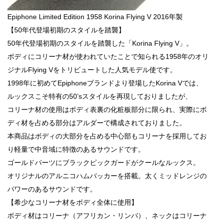
Epiphone Limited Edition 1958 Korina Flying V 2016年製
【50年代登場初期のスタイルを踏襲】
50年代登場初期のスタイルを踏襲した「Korina Flying V」。
ボディにコリーナ材が使われていたことで知られる1958年のオリ
ジナルFlying Vをトリビュートした人気モデル使です。
1998年に初めてEpiphoneブランドより登場したKorina Vでは、
ルックスこそ特有の50’sスタイルを再現しておりましたが、
コリーナ材の使用はボディ表裏の化粧板部分に限られ、実際にボ
ディ材を占める部分はアルダーで構成されておりました。
本商品はボディの大部分を占める中心部もコリーナを採用してお
り軽量で中音域に特徴のあるサウンドです。
ゴールドパーツにブラックピックガードがクールなルックス。
オリジナルのアルニコハムバッカーを搭載。太くミッドレンジの
パワーのあるサウンドです。
【希少なコリーナ材をボディ全体に使用】
ボディ材はコリーナ（アフリカン・リンバ）、ネックはコリーナ